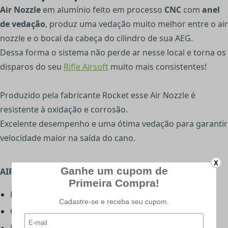
Air Nozzle
em alumínio feito em processo
CNC
com
anel
de vedação
, produz uma vedação muito melhor entre o air
nozzle e o bocal da cabeça do cilindro de sua AEG.
Dessa forma o sistema não perde ar nesse local e torna os
disparos do seu
Rifle Airsoft
muito mais consistentes!
Produzido pela fabricante Rocket esse Air Nozzle é
resistente à oxidação e corrosão.
Excelente desempenho e uma ótima vedação para garantir
velocidade maior na saída do cano.
X
AIR NOZZLE SR25 - CARACTERÍSTICAS:
Fabricante: Rocket
Compatibilidade: SR-25 e AR-10
Material: Alumínio 7075