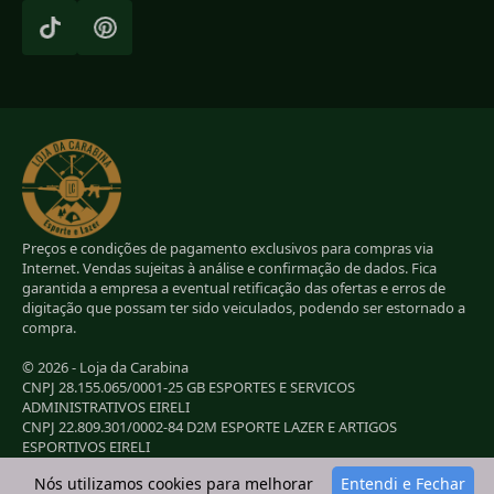
Preços e condições de pagamento exclusivos para compras via
Internet. Vendas sujeitas à análise e confirmação de dados. Fica
garantida a empresa a eventual retificação das ofertas e erros de
digitação que possam ter sido veiculados, podendo ser estornado a
compra.
© 2026 - Loja da Carabina
CNPJ 28.155.065/0001-25 GB ESPORTES E SERVICOS
ADMINISTRATIVOS EIRELI
CNPJ 22.809.301/0002-84 D2M ESPORTE LAZER E ARTIGOS
ESPORTIVOS EIRELI
CNPJ 38.283.264/0001-72 LC ESPORTES E LAZER LTDA
Nós utilizamos cookies para melhorar
Entendi e Fechar
CNPJ 42.084.009/0001-78 2G E B ESPORTE E LAZER LTDA