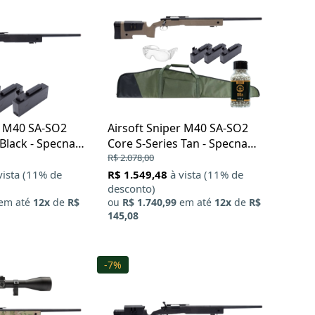
r M40 SA-SO2
Airsoft Sniper M40 SA-SO2
 Black - Specna
Core S-Series Tan - Specna
Arms + Capa Sniper + Oculos
R$ 2.078,00
+ BBs 0.43g
vista (11% de
R$ 1.549,48
à vista (11% de
desconto)
em até
12x
de
R$
ou
R$ 1.740,99
em até
12x
de
R$
145,08
-7%