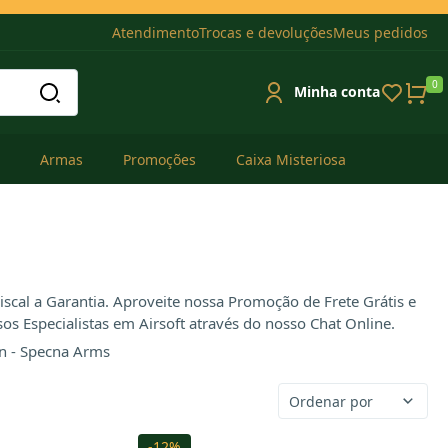
Atendimento
Trocas e devoluções
Meus pedidos
0
Minha conta
Armas
Promoções
Caixa Misteriosa
iscal a Garantia. Aproveite nossa Promoção de Frete Grátis e
s Especialistas em Airsoft através do nosso Chat Online.
Ordenar por
-12%