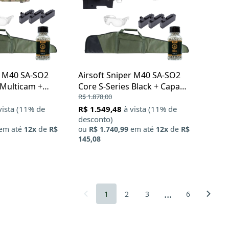
r M40 SA-SO2
Airsoft Sniper M40 SA-SO2
 Multicam +
Core S-Series Black + Capa
 + Capa Sniper +
Sniper + Oculos de Protecao +
R$ 1.878,00
0.43g
BBs 0.43g
vista (11% de
R$ 1.549,48
à vista (11% de
desconto)
em até
12x
de
R$
ou
R$ 1.740,99
em até
12x
de
R$
145,08
...
1
2
3
6