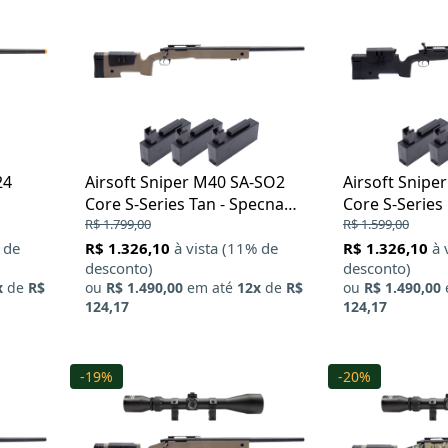
24
Airsoft Sniper M40 SA-SO2
Airsoft Snipe
Core S-Series Tan - Specna
Core S-Series
Arms
R$ 1.799,00
Arms
R$ 1.599,00
 de
R$ 1.326,10
à vista (11% de
R$ 1.326,10
à 
desconto)
desconto)
x
de
R$
ou
R$ 1.490,00
em até
12x
de
R$
ou
R$ 1.490,00
124,17
124,17
-19%
-20%