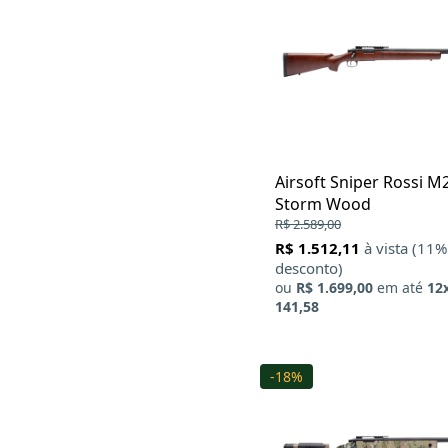
Airsoft Sniper Rossi M
Storm Wood
R$ 2.589,00
R$ 1.512,11
à vista (11%
desconto)
ou
R$ 1.699,00
em até
12
141,58
-18%