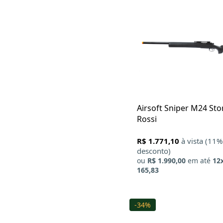
Galaxy
JG Works
King Arms
Modify
Rossi
Specna Arms
Swiss Arms
Taitus
Umarex
Well
Airsoft Sniper M24 St
Rossi
R$ 1.771,10
à vista (11%
desconto)
ou
R$ 1.990,00
em até
12
165,83
-34%