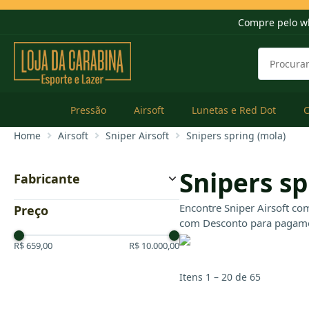
Compre pelo w
Pressão
Airsoft
Lunetas e Red Dot
Home
Airsoft
Sniper Airsoft
Snipers spring (mola)
Snipers sp
Fabricante
AGM
Encontre Sniper Airsoft co
Preço
Crosman
com Desconto para pagament
Cybergun
Cyma
R$ 659,00
R$ 10.000,00
Double Eagle
Echo1
Itens 1 – 20 de 65
EVO Arms
G&G