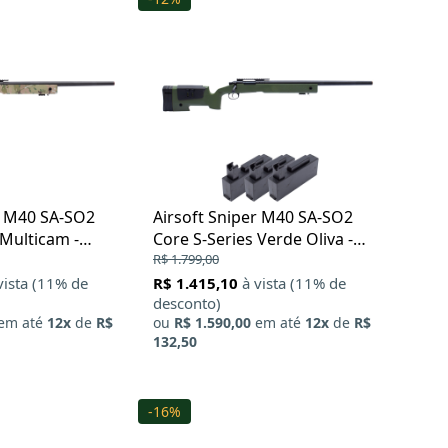
r M40 SA-SO2
Airsoft Sniper M40 SA-SO2
 Multicam -
Core S-Series Verde Oliva -
Specna Arms
R$ 1.799,00
vista (11% de
R$ 1.415,10
à vista (11% de
desconto)
em até
12x
de
R$
ou
R$ 1.590,00
em até
12x
de
R$
132,50
-16%