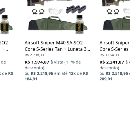
-SO2
Airsoft Sniper M40 SA-SO2
Airsoft Snipe
 +
Core S-Series Tan + Luneta 3-
Core S-Series
de
9x40 + Capa Sniper + Oculos +
R$ 2.738,00
Luneta 3-9x30
R$ 3.164,00
BBs 0.43g
Oculos + BBs 
 de
R$ 1.974,87
à vista (11% de
R$ 2.241,87
à 
desconto)
desconto)
x
de
R$
ou
R$ 2.218,96
em até
12x
de
R$
ou
R$ 2.518,96
184,91
209,91