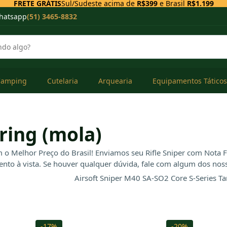
FRETE GRÁTIS
Sul/Sudeste acima de
R$399
e Brasil
R$1.199
hatsapp
(51) 3465-8832
Camping
Cutelaria
Arquearia
Equipamentos Táticos
ring (mola)
m o Melhor Preço do Brasil! Enviamos seu Rifle Sniper com Nota F
o à vista. Se houver qualquer dúvida, fale com algum dos nosso
-17%
-20%