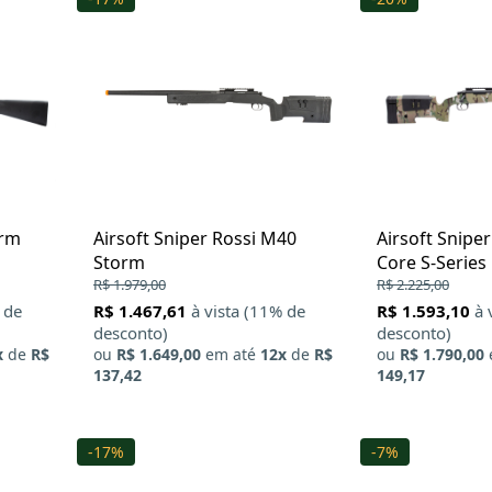
orm
Airsoft Sniper Rossi M40
Airsoft Snipe
Storm
Core S-Series
R$ 1.979,00
Specna Arms
R$ 2.225,00
 de
R$ 1.467,61
à vista (11% de
R$ 1.593,10
à 
desconto)
desconto)
x
de
R$
ou
R$ 1.649,00
em até
12x
de
R$
ou
R$ 1.790,00
137,42
149,17
-17%
-7%