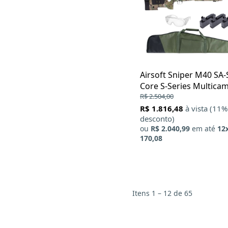
Airsoft Sniper M40 SA
Core S-Series Multicam
Capa Sniper + Oculos 
R$ 2.504,00
Protecao + BBs 0.43g
R$ 1.816,48
à vista (11%
desconto)
ou
R$ 2.040,99
em até
12
170,08
Itens 1 – 12 de 65