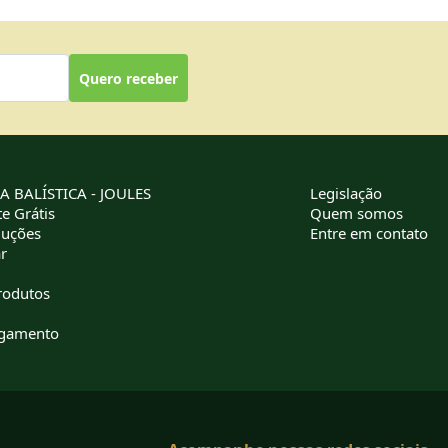
Quero receber
 BALÍSTICA - JOULES
Legislação
e Grátis
Quem somos
luções
Entre em contato
r
rodutos
agamento