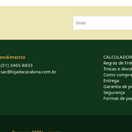
endimento
CALCULADORA
Regras de Fret
(51) 3465-8833
Trocas e devo
sac@lojadacarabina.com.br
Como compra
Entrega
Garantia de p
Segurança
Formas de p