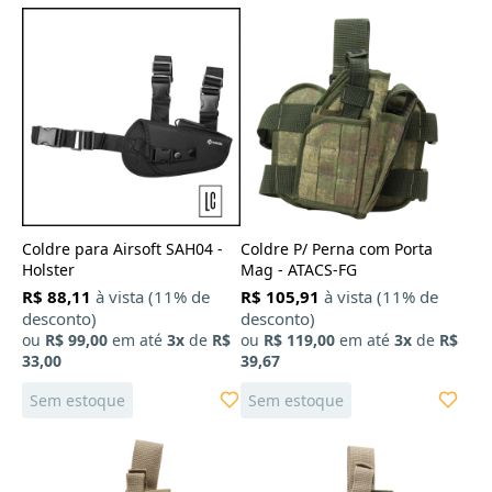
Coldre para Airsoft SAH04 -
Coldre P/ Perna com Porta
Holster
Mag - ATACS-FG
R$ 88,11
à vista (11% de
R$ 105,91
à vista (11% de
desconto)
desconto)
ou
R$ 99,00
em até
3x
de
R$
ou
R$ 119,00
em até
3x
de
R$
33,00
39,67
Sem estoque
Sem estoque