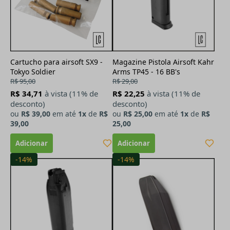
Cartucho para airsoft SX9 -
Magazine Pistola Airsoft Kahr
Tokyo Soldier
Arms TP45 - 16 BB's
R$ 95,00
R$ 29,00
R$ 34,71
à vista (11% de
R$ 22,25
à vista (11% de
desconto)
desconto)
ou
R$ 39,00
em até
1x
de
R$
ou
R$ 25,00
em até
1x
de
R$
39,00
25,00
-14%
-14%