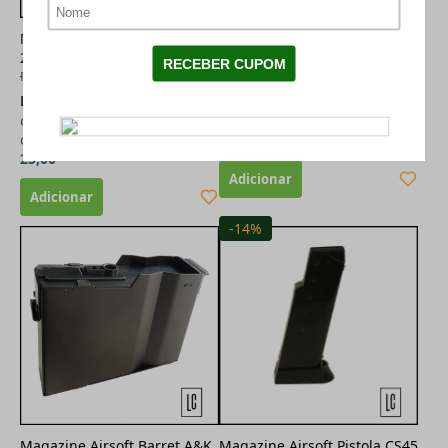
Magazine Pistola Airsoft P22 -
Magazine Airsoft Drum A&K
20 BB's
MK43/M60
R$ 29,00
R$ 618,55
à vista (11% de
R$ 22,25
à vista (11% de
desconto)
desconto)
ou
R$ 695,00
em até
12x
de
ou
R$ 25,00
em até
1x
de
R$
R$ 57,92
25,00
-14%
Magazine Airsoft Barret A&K
Magazine Airsoft Pistola CS45