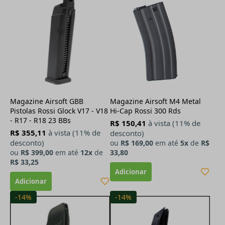
Magazine Airsoft GBB
Magazine Airsoft M4 Metal
Pistolas Rossi Glock V17 - V18
Hi-Cap Rossi 300 Rds
- R17 - R18 23 BBs
R$ 150,41
à vista (11% de
R$ 355,11
à vista (11% de
desconto)
desconto)
ou
R$ 169,00
em até
5x
de
R$
ou
R$ 399,00
em até
12x
de
33,80
R$ 33,25
-14%
-14%