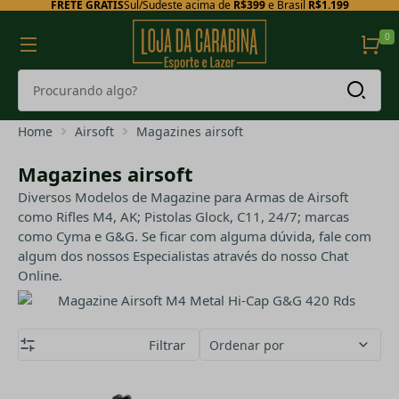
FRETE GRÁTIS
Sul/Sudeste acima de
R$399
e Brasil
R$1.199
0
Home
Airsoft
Magazines airsoft
Magazines airsoft
Diversos Modelos de Magazine para Armas de Airsoft
como Rifles M4, AK; Pistolas Glock, C11, 24/7; marcas
como Cyma e G&G. Se ficar com alguma dúvida, fale com
algum dos nossos Especialistas através do nosso Chat
Online.
Filtrar
Ordenar por