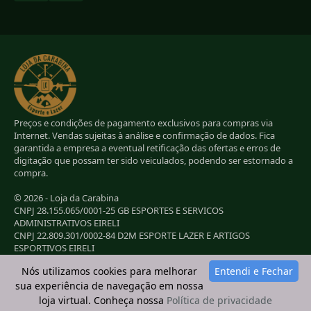
Preços e condições de pagamento exclusivos para compras via
Internet. Vendas sujeitas à análise e confirmação de dados. Fica
garantida a empresa a eventual retificação das ofertas e erros de
digitação que possam ter sido veiculados, podendo ser estornado a
compra.
© 2026 - Loja da Carabina
CNPJ 28.155.065/0001-25 GB ESPORTES E SERVICOS
ADMINISTRATIVOS EIRELI
CNPJ 22.809.301/0002-84 D2M ESPORTE LAZER E ARTIGOS
ESPORTIVOS EIRELI
CNPJ 38.283.264/0001-72 LC ESPORTES E LAZER LTDA
Nós utilizamos cookies para melhorar
Entendi e Fechar
CNPJ 42.084.009/0001-78 2G E B ESPORTE E LAZER LTDA
sua experiência de navegação em nossa
loja virtual. Conheça nossa
Política de privacidade