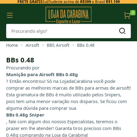
FRETE GRÁTIS
Sul/Sudeste acima de
R$399
e Brasil
R$1.199
0
Home
Airsoft
BBS Airsoft
BBs 0.48
BBs 0.48
Procurando por
Munição para Airsoft BBs 0.48g
? Então encontrou! Só na LojadaCarabina você pode
comprar as melhores marcas de BBs para armas de airsoft!
Esta gramatura de BBs é muito utilizado pelos Snipers,
pois tem uma menor variação nos disparos. Se ficou com
alguma dúvida para comprar sua
BBs 0.48g Sniper
, fale com algum dos nossos Especialistas, teremos o
prazer em lhe atender! Garanta tiros precisos com BBs
0.48g comprando na Loja da Carabina!