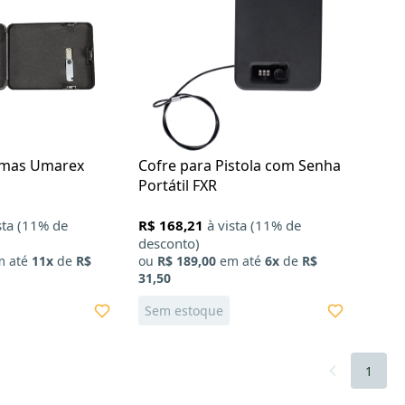
rmas Umarex
Cofre para Pistola com Senha
Portátil FXR
sta (11% de
R$ 168,21
à vista (11% de
desconto)
 até
11x
de
R$
ou
R$ 189,00
em até
6x
de
R$
31,50
X
Sem estoque
1