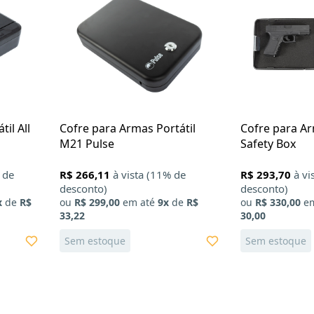
il All
Cofre para Armas Portátil
Cofre para A
M21 Pulse
Safety Box
 de
R$ 266,11
à vista (11% de
R$ 293,70
à vi
desconto)
desconto)
x
de
R$
ou
R$ 299,00
em até
9x
de
R$
ou
R$ 330,00
em
33,22
30,00
Sem estoque
Sem estoque