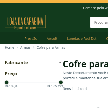
Compre pelo w
Pressão
Airsoft
Lunetas e Red Dot
Home
Armas
Cofre para Armas
Cofre par
Fabricante
FXR
Neste Departamento você en
Preço
Pulse
portátil e mantenha sua ar
Umarex
R$ 189,00
R$ 1.659,99
Itens 1 – 4 de 4