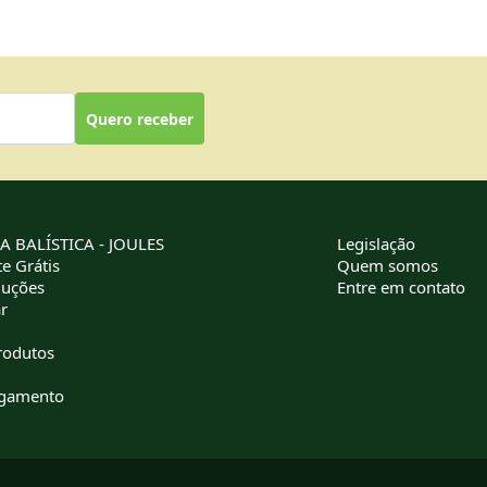
Quero receber
 BALÍSTICA - JOULES
Legislação
e Grátis
Quem somos
luções
Entre em contato
r
rodutos
agamento