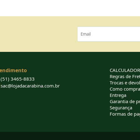
endimento
CALCULADORA
Regras de Fret
(51) 3465-8833
Trocas e devo
sac@lojadacarabina.com.br
Como compra
Entrega
Garantia de p
Segurança
Formas de p