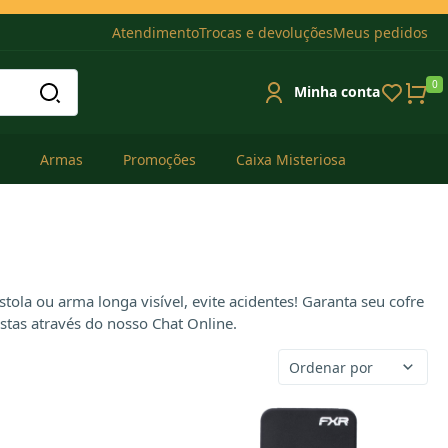
Atendimento
Trocas e devoluções
Meus pedidos
0
Minha conta
Armas
Promoções
Caixa Misteriosa
la ou arma longa visível, evite acidentes! Garanta seu cofre
stas através do nosso Chat Online.
Ordenar por