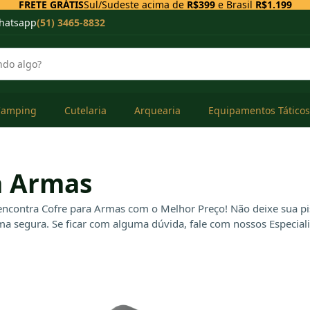
FRETE GRÁTIS
Sul/Sudeste acima de
R$399
e Brasil
R$1.199
hatsapp
(51) 3465-8832
Camping
Cutelaria
Arquearia
Equipamentos Táticos
a Armas
contra Cofre para Armas com o Melhor Preço! Não deixe sua pisto
ma segura. Se ficar com alguma dúvida, fale com nossos Especiali