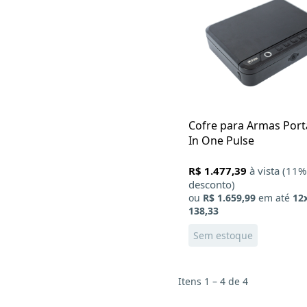
Cofre para Armas Portát
In One Pulse
R$ 1.477,39
à vista (11%
desconto)
ou
R$ 1.659,99
em até
12
138,33
Sem estoque
Itens 1 – 4 de 4