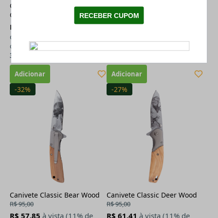
Canivete Fast Wood
Canivete Rossi Naja Madeira
Compacto
Jacarandá
R$ 57,85
à vista (11% de
R$ 102,35
à vista (11% de
desconto)
desconto)
ou
R$ 65,00
em até
2x
de
R$
ou
R$ 115,00
em até
3x
de
R$
32,50
38,33
-32%
-27%
Canivete Classic Bear Wood
Canivete Classic Deer Wood
R$ 95,00
R$ 95,00
R$ 57,85
à vista (11% de
R$ 61,41
à vista (11% de