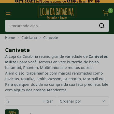
FRETE GRÁTIS
Sul/Sudeste acima de
R$399
e Brasil
R$1.199
0
Home
Cutelaria
Canivete
Canivete
A Loja da Carabina reuniu grande variedade de
Canivetes
Militar
para você! Temos Canivete butterfly, de bolso,
Karambit, Phanton, Multifunional e muitos outros!
Além disso, trabalhamos com marcas renomadas como
Invictus, Nautika, Smith Wesson, Guepardo, Mormaii etc.
Para qualquer dúvida na compra da sua faca predileta, fale
com algum dos nossos Atendentes.
Filtrar
Ordenar por
-35%