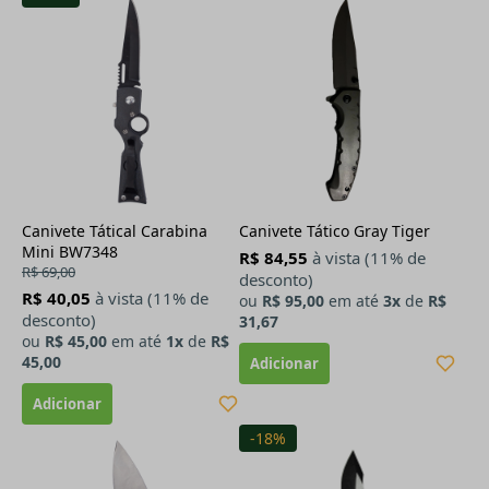
Canivete Tátical Carabina
Canivete Tático Gray Tiger
Mini BW7348
R$ 84,55
à vista (11% de
R$ 69,00
desconto)
R$ 40,05
à vista (11% de
ou
R$ 95,00
em até
3x
de
R$
desconto)
31,67
ou
R$ 45,00
em até
1x
de
R$
45,00
-18%