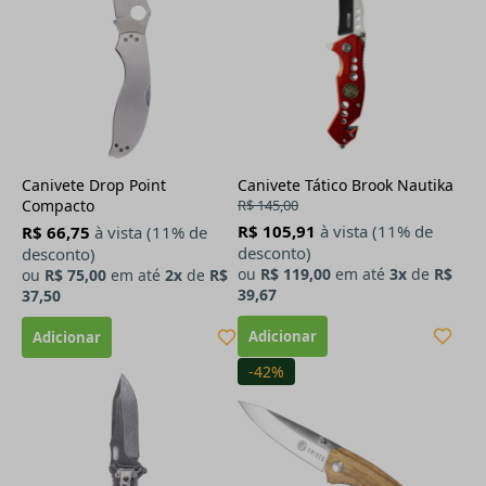
Canivete Drop Point
Canivete Tático Brook Nautika
Compacto
R$ 145,00
R$ 105,91
à vista (11% de
R$ 66,75
à vista (11% de
desconto)
desconto)
ou
R$ 119,00
em até
3x
de
R$
ou
R$ 75,00
em até
2x
de
R$
39,67
37,50
-42%