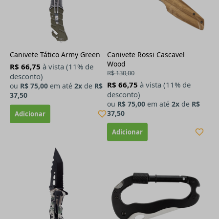
Canivete Tático Army Green
Canivete Rossi Cascavel
Wood
R$ 66,75
à vista (11% de
R$ 130,00
desconto)
R$ 66,75
à vista (11% de
ou
R$ 75,00
em até
2x
de
R$
desconto)
37,50
ou
R$ 75,00
em até
2x
de
R$
37,50