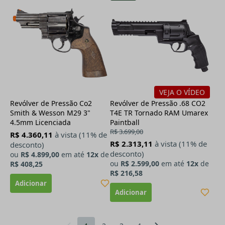
VEJA O VÍDEO
Revólver de Pressão Co2
Revólver de Pressão .68 CO2
Smith & Wesson M29 3"
T4E TR Tornado RAM Umarex
4.5mm Licenciada
Paintball
R$ 3.699,00
R$ 4.360,11
à vista (11% de
R$ 2.313,11
à vista (11% de
desconto)
desconto)
ou
R$ 4.899,00
em até
12x
de
ou
R$ 2.599,00
em até
12x
de
R$ 408,25
R$ 216,58