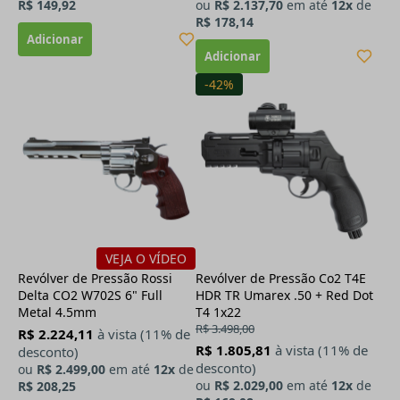
R$ 149,92
ou
R$ 2.137,70
em até
12x
de
R$ 178,14
-42%
VEJA O VÍDEO
Revólver de Pressão Rossi
Revólver de Pressão Co2 T4E
Delta CO2 W702S 6" Full
HDR TR Umarex .50 + Red Dot
Metal 4.5mm
T4 1x22
R$ 3.498,00
R$ 2.224,11
à vista (11% de
R$ 1.805,81
à vista (11% de
desconto)
desconto)
ou
R$ 2.499,00
em até
12x
de
ou
R$ 2.029,00
em até
12x
de
R$ 208,25