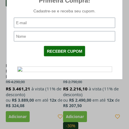
-9%
-11%
Pistola Airsoft Co2 CZ P-09
Revólver de Pressao Dan
FDE Blowback 6mm
Wesson 2.5" Full Metal
Licenciado
Esferas de Aço 4.5mm
R$ 4.290,00
R$ 2.790,00
R$ 3.461,21
à vista (11% de
R$ 2.216,10
à vista (11% de
desconto)
desconto)
ou
R$ 3.889,00
em até
12x
de
ou
R$ 2.490,00
em até
12x
de
R$ 324,08
R$ 207,50
-30%