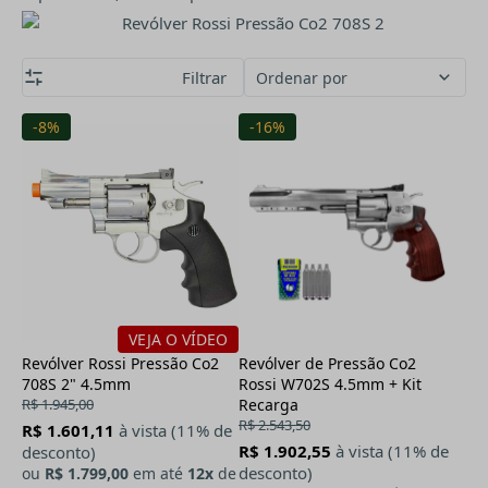
Filtrar
Ordenar por
-8%
-16%
VEJA O VÍDEO
Revólver Rossi Pressão Co2
Revólver de Pressão Co2
708S 2" 4.5mm
Rossi W702S 4.5mm + Kit
R$ 1.945,00
Recarga
R$ 2.543,50
R$ 1.601,11
à vista (11% de
R$ 1.902,55
à vista (11% de
desconto)
desconto)
ou
R$ 1.799,00
em até
12x
de