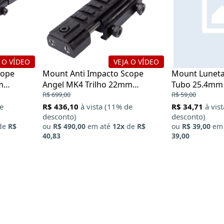
 O VÍDEO
VEJA O VÍDEO
cope
Mount Anti Impacto Scope
Mount Luneta
m
Angel MK4 Trilho 22mm
Tubo 25.4mm T
Picatinny
R$ 699,00
Mostruário
R$ 59,00
de
R$ 436,10
à vista (11% de
R$ 34,71
à vis
desconto)
desconto)
de
R$
ou
R$ 490,00
em até
12x
de
R$
ou
R$ 39,00
em 
40,83
39,00