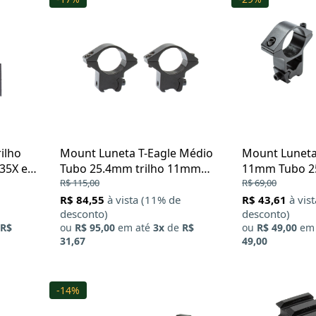
ilho
Mount Luneta T-Eagle Médio
Mount Luneta 
P35X e
Tubo 25.4mm trilho 11mm
11mm Tubo 25
Alumínio
R$ 115,00
R$ 69,00
R$ 84,55
à vista (11% de
R$ 43,61
à vis
desconto)
desconto)
R$
ou
R$ 95,00
em até
3x
de
R$
ou
R$ 49,00
em 
31,67
49,00
-14%