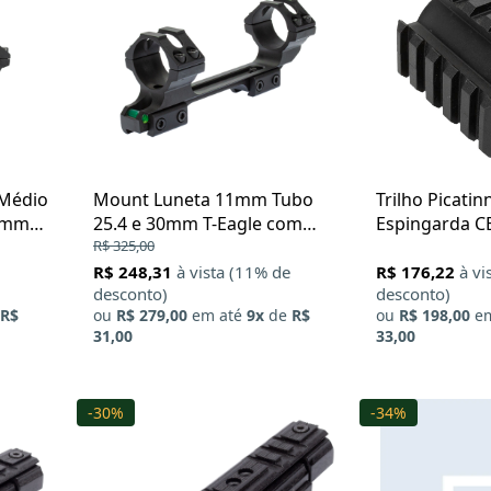
 Médio
Mount Luneta 11mm Tubo
Trilho Picatin
22mm
25.4 e 30mm T-Eagle com
Espingarda CB
Nível
R$ 325,00
12
R$ 248,31
à vista (11% de
R$ 176,22
à vi
desconto)
desconto)
R$
ou
R$ 279,00
em até
9x
de
R$
ou
R$ 198,00
em
31,00
33,00
-30%
-34%