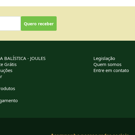
Quero receber
 BALÍSTICA - JOULES
Legislação
e Grátis
Quem somos
luções
Entre em contato
r
rodutos
agamento