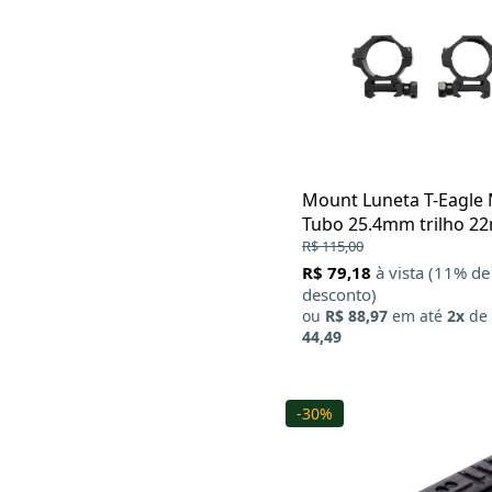
Mount Luneta T-Eagle
Tubo 25.4mm trilho 
Alumínio
R$ 115,00
R$ 79,18
à vista (11% de
desconto)
ou
R$ 88,97
em até
2x
de
44,49
-30%