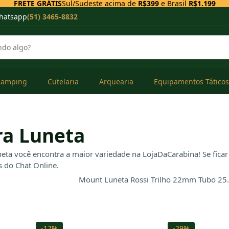
FRETE GRÁTIS
Sul/Sudeste acima de
R$399
e Brasil
R$1.199
hatsapp
(51) 3465-8832
Camping
Cutelaria
Arquearia
Equipamentos Táticos
a Luneta
eta você encontra a maior variedade na LojaDaCarabina! Se fica
s do Chat Online.
-17%
-29%