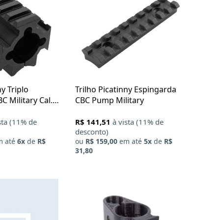
ny Triplo
Trilho Picatinny Espingarda
C Military Cal.
CBC Pump Military
sta (11% de
R$ 141,51
à vista (11% de
desconto)
 até
6x
de
R$
ou
R$ 159,00
em até
5x
de
R$
X
31,80