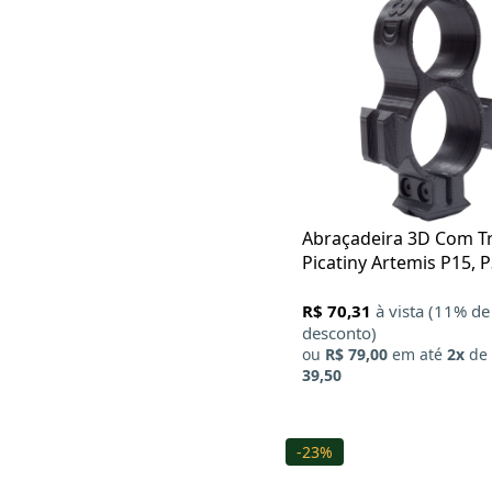
QuickShot
Rossi
Swiss Arms
T-Eagle
Umarex
Vector Optics
Victoptics
Abraçadeira 3D Com Tr
Picatiny Artemis P15, 
P35
R$ 70,31
à vista (11% de
desconto)
ou
R$ 79,00
em até
2x
de
39,50
-23%