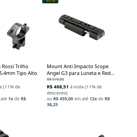
Rossi Trilho
Mount Anti Impacto Scope
.4mm Tipo Alto
Angel G3 para Luneta e Red
Dot
R$ 579,00
ta (11% de
R$ 408,51
à vista (11% de
desconto)
até
1x
de
R$
ou
R$ 459,00
em até
12x
de
R$
38,25