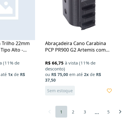
 Trilho 22mm
Abraçadeira Cano Carabina
ipo Alto -
PCP PR900 G2 Artemis com
Trilho 22mm
ta (11% de
R$ 66,75
à vista (11% de
desconto)
até
1x
de
R$
ou
R$ 75,00
em até
2x
de
R$
37,50
Sem estoque
...
1
2
3
5