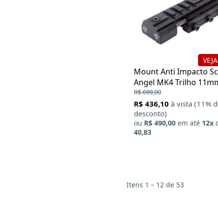
VEJA
Mount Anti Impacto S
Angel MK4 Trilho 11m
Dovetail
R$ 699,00
R$ 436,10
à vista (11% 
desconto)
ou
R$ 490,00
em até
12x
40,83
Itens 1 – 12 de 53