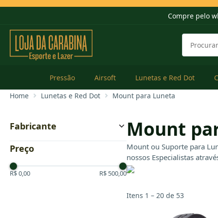
Compre pelo w
Pressão
Airsoft
Lunetas e Red Dot
Home
Lunetas e Red Dot
Mount para Luneta
Mount par
Fabricante
CBC
Mount ou Suporte para Lun
Preço
Cyma
nossos Especialistas atravé
Eagle
EVO Arms
R$ 0,00
R$ 500,00
Gamo
Loja da Carabina
Itens 1 – 20 de 53
Magpul
Olight