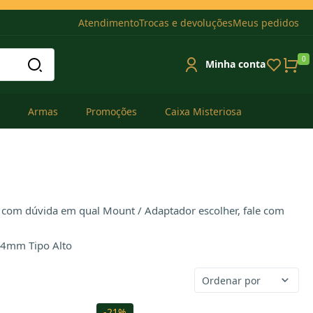
Atendimento
Trocas e devoluções
Meus pedidos
0
Minha conta
Armas
Promoções
Caixa Misteriosa
r com dúvida em qual Mount / Adaptador escolher, fale com
Ordenar por
-21%