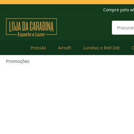
Compre pelo w
Pressão
Airsoft
Lunetas e Red Dot
Promoções