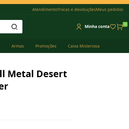
Atendimento
Trocas e devoluções
Meus pedidos
0
Minha conta
Armas
Promoções
Caixa Misteriosa
ull Metal Desert
er