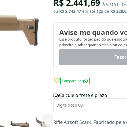
R$ 2.441,69
à vista (11
ou
R$ 2.743,47
em até
12x
de
R$ 228,6
Avise-me quando vo
Esse produto foi tão pedido que esgotou.
primeiro a saber quando ele voltar ao e
Fazer
Compartilhar
Calcule o frete e prazo
Rifle Airsoft Scar-L Fabricado pela