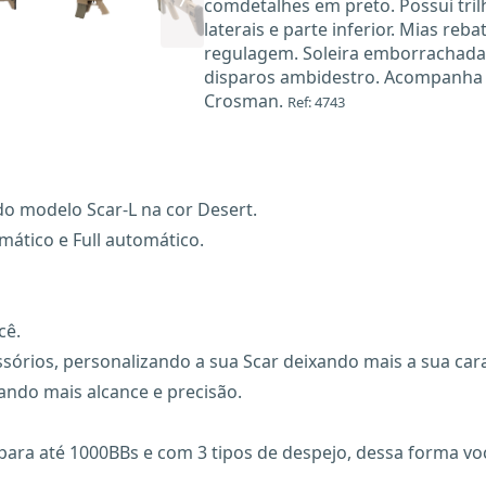
comdetalhes em preto. Possui tril
laterais e parte inferior. Mias reb
regulagem. Soleira emborrachada
disparos ambidestro. Acompanha 
Crosman.
Ref: 4743
indo modelo Scar-L na cor Desert.
ático e Full automático.
cê.
essórios, personalizando a sua Scar deixando mais a sua car
ando mais alcance e precisão.
a até 1000BBs e com 3 tipos de despejo, dessa forma voc