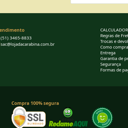
endimento
CALCULADORA
Regras de Fret
(51) 3465-8833
Trocas e devo
sac@lojadacarabina.com.br
Como compra
Entrega
Garantia de p
Segurança
Formas de p
Compra 100% segura