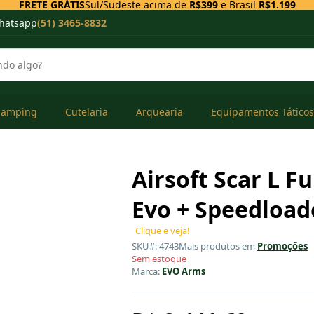
FRETE GRÁTIS
Sul/Sudeste acima de
R$399
e Brasil
R$1.199
hatsapp
(51) 3465-8832
Camping
Cutelaria
Arquearia
Equipamentos Táticos
Airsoft Scar L F
Evo + Speedload
Clique e veja!
SKU#: 4743
Mais produtos em
Promoções
Sem estoque
Marca:
EVO Arms