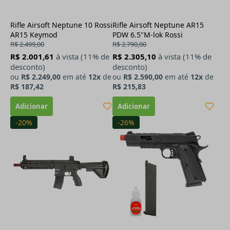
Rifle Airsoft Neptune 10 Rossi
Rifle Airsoft Neptune AR15
AR15 Keymod
PDW 6.5"M-lok Rossi
R$ 2.499,00
R$ 2.790,00
R$ 2.001,61
à vista (11% de
R$ 2.305,10
à vista (11% de
desconto)
desconto)
ou
R$ 2.249,00
em até
12x
de
ou
R$ 2.590,00
em até
12x
de
R$ 187,42
R$ 215,83
-20%
-26%