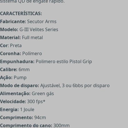
sistema QD de engate rápido.
CARACTERÍSTICAS:
Fabricante:
Secutor Arms
Modelo:
G-III Velites Series
Material:
Full metal
Cor
: Preta
Coronha:
Polímero
Empunhadura:
Polimero estilo Pistol Grip
Calibre:
6mm
Ação:
Pump
Modo de disparo:
Ajustável, 3 ou 6bbs por disparo
Alimentação:
Green gás
Velocidade:
300 fps*
Energia:
1 Joule
Comprimento:
94cm
Comprimento do cano:
300mm