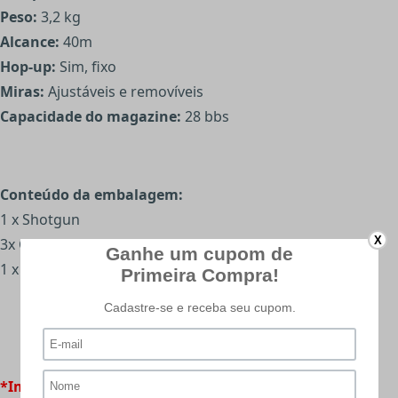
Peso:
3,2 kg
Alcance:
40m
Hop-up:
Sim, fixo
Miras:
Ajustáveis e removíveis
Capacidade do magazine:
28 bbs
Conteúdo da embalagem:
1 x Shotgun
X
3x Cartuchos
1 x Speedloader
*Imagens meramente ilustrativas