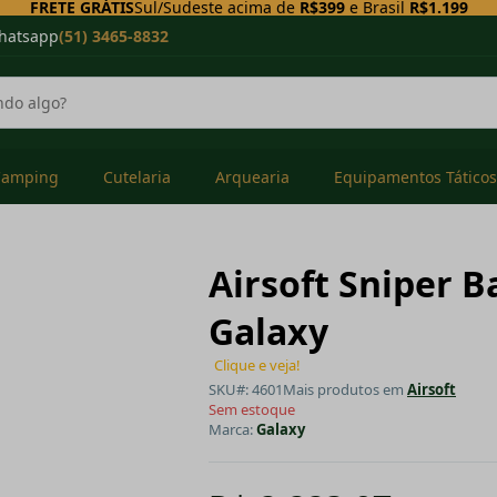
FRETE GRÁTIS
Sul/Sudeste acima de
R$399
e Brasil
R$1.199
hatsapp
(51) 3465-8832
Camping
Cutelaria
Arquearia
Equipamentos Táticos
Airsoft Sniper B
Galaxy
Clique e veja!
SKU#: 4601
Mais produtos em
Airsoft
Sem estoque
Marca:
Galaxy