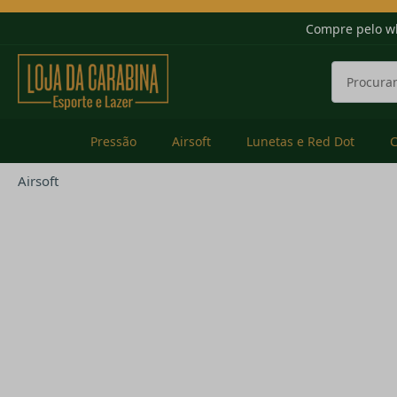
Compre pelo w
Pressão
Airsoft
Lunetas e Red Dot
Airsoft