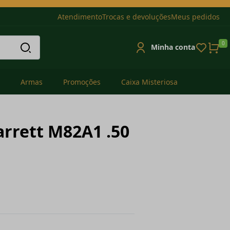
Atendimento
Trocas e devoluções
Meus pedidos
0
Minha conta
Armas
Promoções
Caixa Misteriosa
arrett M82A1 .50