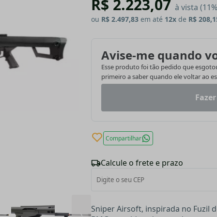
R$ 2.223,07
à vista (11
ou
R$ 2.497,83
em até
12x
de
R$ 208,1
Avise-me quando vo
Esse produto foi tão pedido que esgotou.
primeiro a saber quando ele voltar ao e
Fazer
Compartilhar
Calcule o frete e prazo
Sniper Airsoft, inspirada no Fuzil 