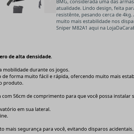
BMG, considerada uma das armas 
atualidade.
Lindo design, feita pa
resistênte, pesando cerca de 4kg.
muito mais estabilidade nos dispa
Sniper M82A1 aqui na LojaDaCara
ero de alta densidade
.
o a mobilidade durante os jogos.
 de forma muito fácil e rápida, ofercendo muito mais estab
 o produto.
m
c
om 56cm de comprimento para que você possa instalar su
atório em sua lateral.
zine.
ito mais segurança para você, evitando disparos acidentais.