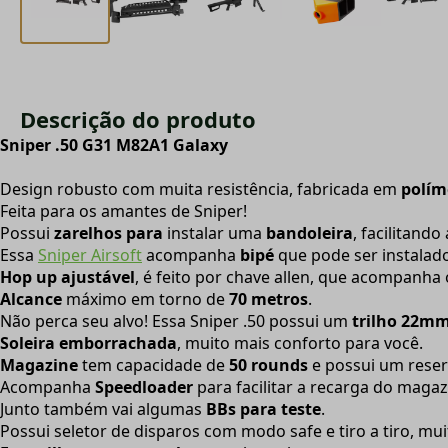
Descrição do produto
Sniper .50 G31 M82A1 Galaxy
Design robusto com muita resistência, fabricada em
polím
Feita para os amantes de Sniper!
Possui
zarelhos
para
instalar uma
bandoleira
, facilitand
Essa
Sniper Airsoft
acompanha
bipé
que pode ser instalado
Hop up ajustável
, é feito por chave allen, que acompanha
Alcance
máximo em torno de
70 metros
.
Não perca seu alvo! Essa Sniper .50 possui um
trilho 22m
Soleira emborrachada
, muito mais conforto para você.
Magazine
tem capacidade de
50 rounds
e possui um reserv
Acompanha
Speedloader
para facilitar a recarga do maga
Junto também vai algumas
BBs para teste
.
Possui seletor de disparos com modo safe e tiro a tiro, mu