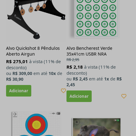
Alvo Quickshot 8 Pêndulos
Alvo Bencherest Verde
Aberto Airgun
35x41cm USBR NRA
R$ 2,95
R$ 275,01
à vista (11% de
R$ 2,18
à vista (11% de
desconto)
desconto)
ou
R$ 309,00
em até
10x
de
ou
R$ 2,45
em até
1x
de
R$
R$ 30,90
2,45