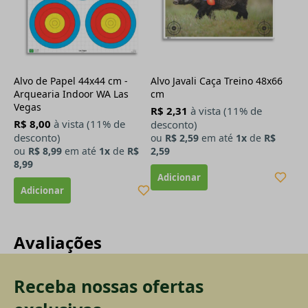
Alvo de Papel 44x44 cm -
Alvo Javali Caça Treino 48x66
Arquearia Indoor WA Las
cm
Vegas
R$ 2,31
à vista (11% de
R$ 8,00
à vista (11% de
desconto)
desconto)
ou
R$ 2,59
em até
1x
de
R$
ou
R$ 8,99
em até
1x
de
R$
2,59
8,99
Avaliações
Receba nossas ofertas