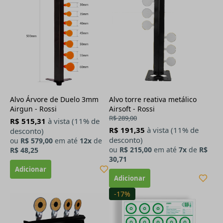
Alvo Árvore de Duelo 3mm
Alvo torre reativa metálico
Airgun - Rossi
Airsoft - Rossi
R$ 289,00
R$ 515,31
à vista (11% de
R$ 191,35
à vista (11% de
desconto)
desconto)
ou
R$ 579,00
em até
12x
de
ou
R$ 215,00
em até
7x
de
R$
R$ 48,25
30,71
-17%