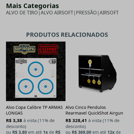
Mais Categorias
ALVO DE TIRO
|
ALVO AIRSOFT
|
PRESSÃO
|
AIRSOFT
PRODUTOS RELACIONADOS
Alvo Copa Calibre TP ARMAS
Alvo Cinco Pendulos
LONGAS
Rearmavel QuickShot Airgun
R$ 3,38
à vista (11% de
R$ 328,41
à vista (11% de
desconto)
desconto)
ou
R$ 3,80
em até
1x
de
R$
ou
R$ 369,00
em até
12x
de