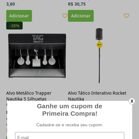
3,80
R$ 30,75
-38%
Alvo Metálico Trapper
Alvo Tático Interativo Rocket
Nautika 5 Silhuetas
Nautika
X
R$ 319,00
R$ 168,21
à vista (11% de
R$ 177,11
à vista (11% de
desconto)
desconto)
ou
R$ 189,00
em até
6x
de
R$
ou
R$ 199,00
em até
6x
de
R$
31,50
33,17