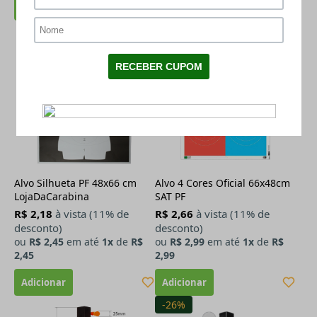
Alvo Silhueta PF 48x66 cm
Alvo 4 Cores Oficial 66x48cm
LojaDaCarabina
SAT PF
R$ 2,18
à vista (11% de
R$ 2,66
à vista (11% de
desconto)
desconto)
ou
R$ 2,45
em até
1x
de
R$
ou
R$ 2,99
em até
1x
de
R$
2,45
2,99
-26%