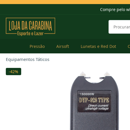
Compre pelo w
Pressão
Airsoft
Lunetas e Red Dot
Equipamentos Táticos
-42%