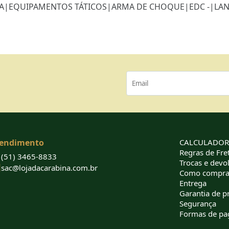
A
|
EQUIPAMENTOS TÁTICOS
|
ARMA DE CHOQUE
|
EDC -
|
LA
endimento
CALCULADORA
Regras de Fret
(51) 3465-8833
Trocas e devo
sac@lojadacarabina.com.br
Como compra
Entrega
Garantia de p
Segurança
Formas de p