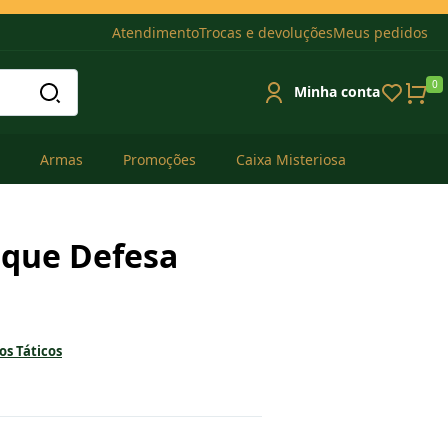
Atendimento
Trocas e devoluções
Meus pedidos
0
Minha conta
Armas
Promoções
Caixa Misteriosa
oque Defesa
s Táticos