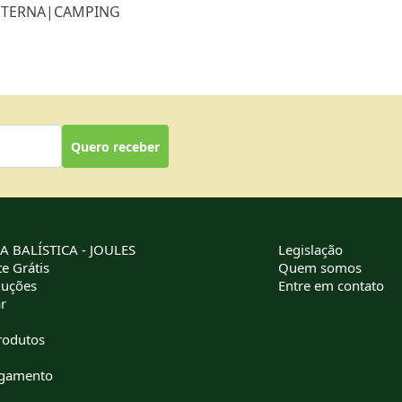
NTERNA
|
CAMPING
Quero receber
 BALÍSTICA - JOULES
Legislação
e Grátis
Quem somos
luções
Entre em contato
r
rodutos
agamento