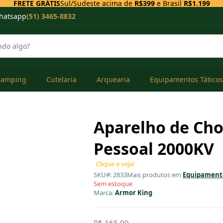
FRETE GRÁTIS
Sul/Sudeste acima de
R$399
e Brasil
R$1.199
hatsapp
(51) 3465-8832
Camping
Cutelaria
Arquearia
Equipamentos Táticos
Aparelho de Ch
Pessoal 2000KV
Clique e veja!
SKU#: 2833
Mais produtos em
Equipamento
Sem estoque
Marca:
Armor King
R$ 165,00