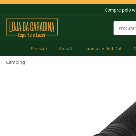
Compre pelo w
Pressão
Airsoft
Lunetas e Red Dot
Camping