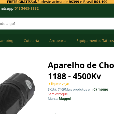
FRETE GRÁTIS
Sul/Sudeste acima de
R$399
e Brasil
R$1.199
hatsapp
(51) 3465-8832
Camping
Cutelaria
Arquearia
Equipamentos Táticos
Aparelho de Ch
1188 - 4500Kv
Clique e veja!
SKU#: 7469
Mais produtos em
Camping
Sem estoque
Marca:
Magpul