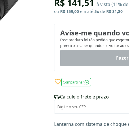
R$ 141,51
à vista (11% d
ou
R$ 159,00
em até
5x
de
R$ 31,80
Avise-me quando vo
Esse produto foi tão pedido que esgotou.
primeiro a saber quando ele voltar ao e
Fazer
Compartilhar
Calcule o frete e prazo
Lanterna com sistema de choque 