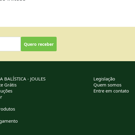
Quero receber
 BALÍSTICA - JOULES
Legislação
e Grátis
Quem somos
luções
Entre em contato
r
rodutos
agamento