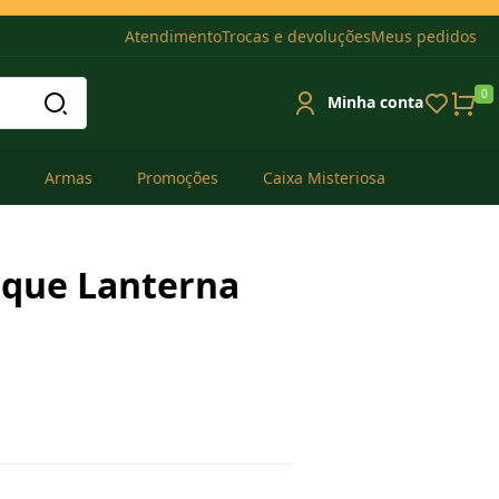
Atendimento
Trocas e devoluções
Meus pedidos
0
Minha conta
Armas
Promoções
Caixa Misteriosa
oque Lanterna