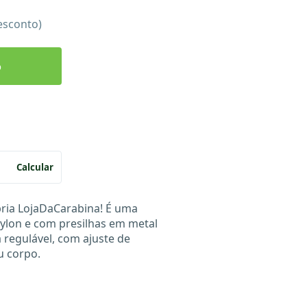
esconto)
o
Calcular
pria LojaDaCarabina! É uma
nylon e com presilhas em metal
a regulável, com ajuste de
u corpo.