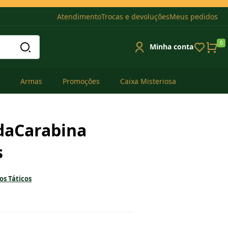
Atendimento
Trocas e devoluções
Meus pedidos
0
Minha conta
Armas
Promoções
Caixa Misteriosa
daCarabina
s
s Táticos