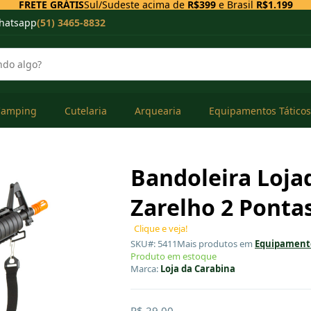
FRETE GRÁTIS
Sul/Sudeste acima de
R$399
e Brasil
R$1.199
hatsapp
(51) 3465-8832
Camping
Cutelaria
Arquearia
Equipamentos Táticos
Bandoleira Loja
Zarelho 2 Ponta
Clique e veja!
SKU#: 5411
Mais produtos em
Equipamento
Produto em estoque
Marca:
Loja da Carabina
R$ 29,00