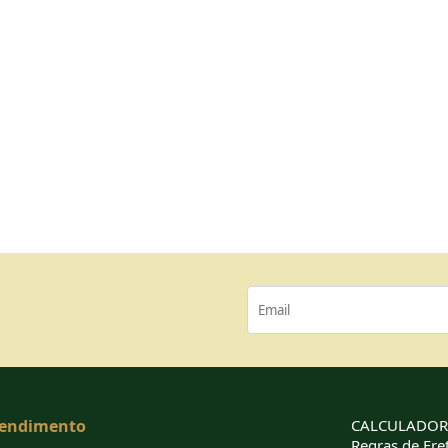
endimento
CALCULADORA
Regras de Fret