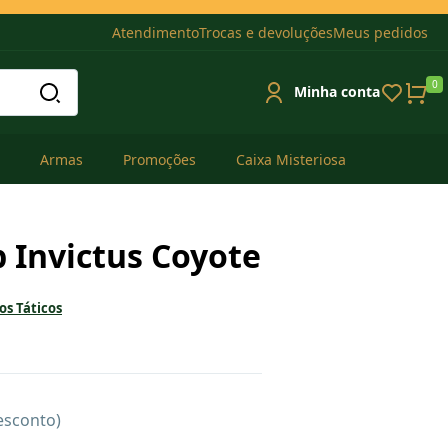
Atendimento
Trocas e devoluções
Meus pedidos
0
Minha conta
Armas
Promoções
Caixa Misteriosa
p Invictus Coyote
s Táticos
esconto)