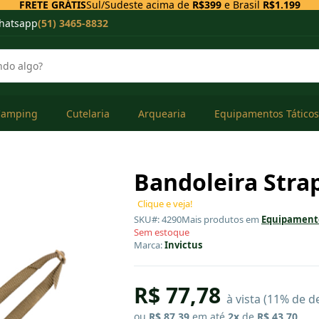
FRETE GRÁTIS
Sul/Sudeste acima de
R$399
e Brasil
R$1.199
hatsapp
(51) 3465-8832
Camping
Cutelaria
Arquearia
Equipamentos Táticos
Bandoleira Stra
Clique e veja!
SKU#: 4290
Mais produtos em
Equipamento
Sem estoque
Marca:
Invictus
R$ 77,78
à vista (11% de d
ou
R$ 87,39
em até
2x
de
R$ 43,70