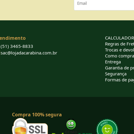
endimento
CALCULADORA
Regras de Fret
(51) 3465-8833
Trocas e devo
sac@lojadacarabina.com.br
Como compra
Entrega
Garantia de p
Segurança
Formas de p
Compra 100% segura