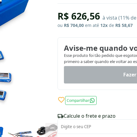
R$ 626,56
à vista (11% d
ou
R$ 704,00
em até
12x
de
R$ 58,67
Avise-me quando vo
Esse produto foi tão pedido que esgotou.
primeiro a saber quando ele voltar ao e
Fazer
Compartilhar
Calcule o frete e prazo