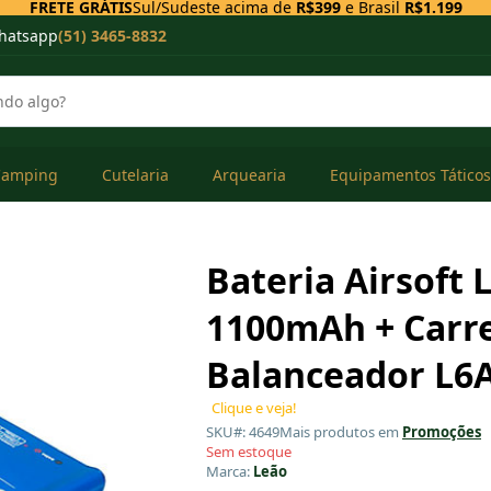
FRETE GRÁTIS
Sul/Sudeste acima de
R$399
e Brasil
R$1.199
hatsapp
(51) 3465-8832
Camping
Cutelaria
Arquearia
Equipamentos Táticos
Bateria Airsoft 
1100mAh + Carr
Balanceador L6
Clique e veja!
SKU#: 4649
Mais produtos em
Promoções
Sem estoque
Marca:
Leão