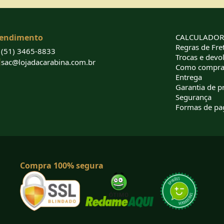
endimento
CALCULADORA
Regras de Fret
(51) 3465-8833
Trocas e devo
sac@lojadacarabina.com.br
Como compra
Entrega
Garantia de p
Segurança
Formas de p
Compra 100% segura