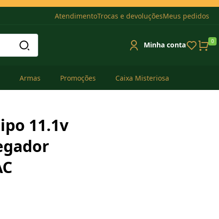
Atendimento
Trocas e devoluções
Meus pedidos
0
Minha conta
Armas
Promoções
Caixa Misteriosa
Lipo 11.1v
egador
AC