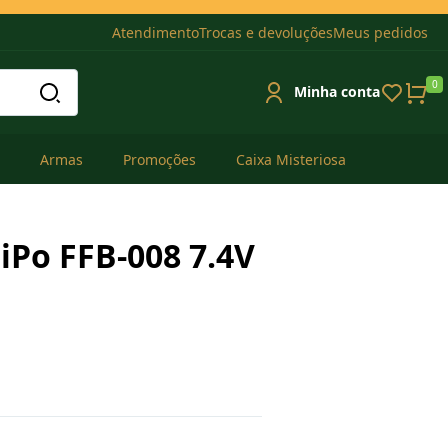
Atendimento
Trocas e devoluções
Meus pedidos
0
Minha conta
Armas
Promoções
Caixa Misteriosa
LiPo FFB-008 7.4V