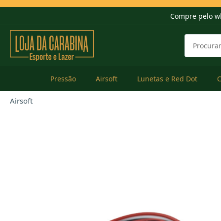
Compre pelo w
Pressão
Airsoft
Lunetas e Red Dot
Airsoft