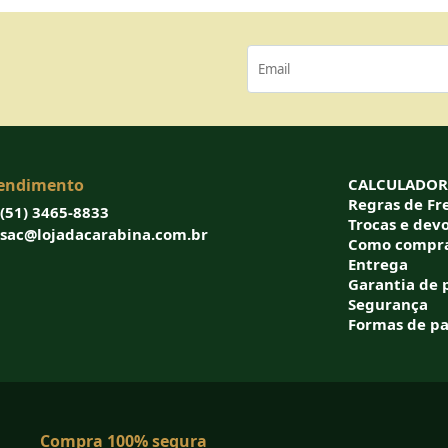
endimento
CALCULADORA
Regras de Fre
(51) 3465-8833
Trocas e dev
sac@lojadacarabina.com.br
Como compr
Entrega
Garantia de 
Segurança
Formas de p
Compra 100% segura