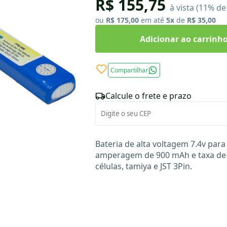
R$ 155,75
à vista (11% d
ou
R$ 175,00
em até
5x
de
R$ 35,00
Adicionar ao carrinh
Compartilhar
Calcule o frete e prazo
Bateria de alta voltagem 7.4v para 
amperagem de 900 mAh e taxa de 
células, tamiya e JST 3Pin.