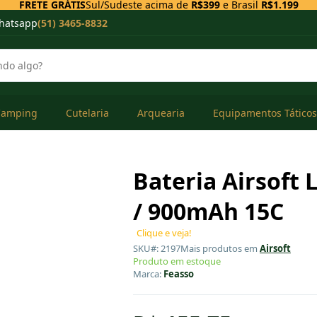
FRETE GRÁTIS
Sul/Sudeste acima de
R$399
e Brasil
R$1.199
hatsapp
(51) 3465-8832
Camping
Cutelaria
Arquearia
Equipamentos Táticos
Bateria Airsoft 
/ 900mAh 15C
Clique e veja!
SKU#: 2197
Mais produtos em
Airsoft
Produto em estoque
Marca:
Feasso