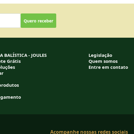
Quero receber
 BALÍSTICA - JOULES
Legislação
te Grátis
Quem somos
oluções
Entre em contato
ar
produtos
agamento
Acompanhe nossas redes sociais