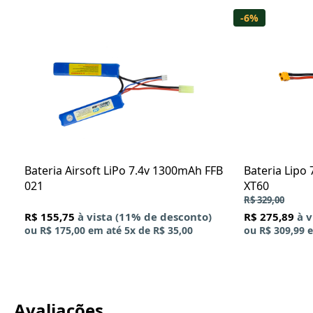
-6%
Bateria Airsoft LiPo 7.4v 1300mAh FFB
Bateria Lipo
021
XT60
R$ 329,00
R$ 155,75
à vista (11% de desconto)
R$ 275,89
à 
ou
R$ 175,00
em até
5x
de
R$ 35,00
ou
R$ 309,99
e
Avaliações