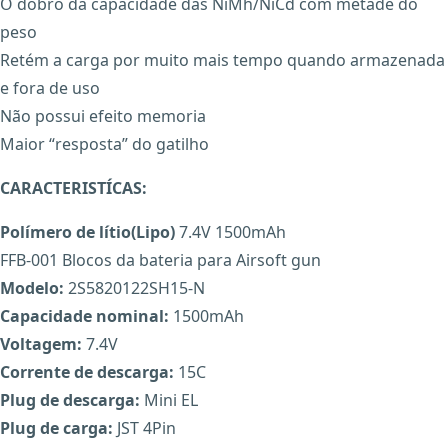
O dobro da capacidade das NiMh/NiCd com metade do
peso
Retém a carga por muito mais tempo quando armazenada
e fora de uso
Não possui efeito memoria
Maior “resposta” do gatilho
CARACTERISTÍCAS:
Polímero de lítio(Lipo)
7.4V 1500mAh
FFB-001 Blocos da bateria para Airsoft gun
Modelo:
2S5820122SH15-N
Capacidade nominal:
1500mAh
Voltagem:
7.4V
Corrente de descarga:
15C
Plug de descarga:
Mini EL
Plug de carga:
JST 4Pin
X