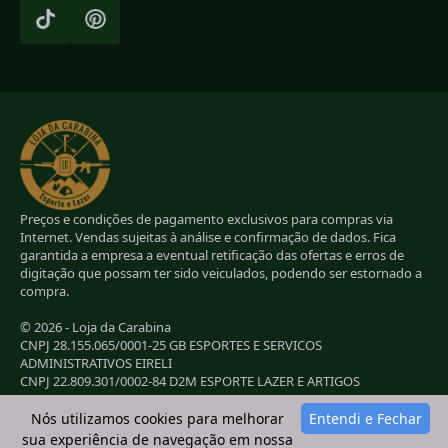
Preços e condições de pagamento exclusivos para compras via
Internet. Vendas sujeitas à análise e confirmação de dados. Fica
garantida a empresa a eventual retificação das ofertas e erros de
digitação que possam ter sido veiculados, podendo ser estornado a
compra.
© 2026 - Loja da Carabina
CNPJ 28.155.065/0001-25 GB ESPORTES E SERVICOS
ADMINISTRATIVOS EIRELI
CNPJ 22.809.301/0002-84 D2M ESPORTE LAZER E ARTIGOS
ESPORTIVOS EIRELI
CNPJ 38.283.264/0001-72 LC ESPORTES E LAZER LTDA
Nós utilizamos cookies para melhorar
Entendi e Fechar
CNPJ 42.084.009/0001-78 2G E B ESPORTE E LAZER LTDA
sua experiência de navegação em nossa