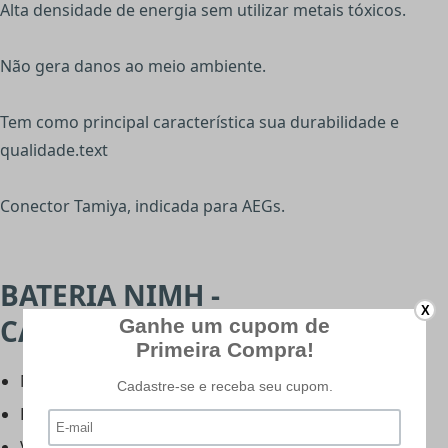
Alta densidade de energia sem utilizar metais tóxicos.
Não gera danos ao meio ambiente.
Tem como principal característica sua durabilidade e
qualidade.text
Conector Tamiya, indicada para AEGs.
BATERIA NIMH -
X
CARACTERÍSTICAS:
Modelo: NiMh
Peso: 182g
Voltagem: 8,4v