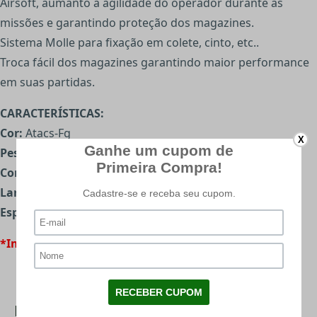
Airsoft, aumanto a agilidade do operador durante as
missões e garantindo proteção dos magazines.
Sistema Molle para fixação em colete, cinto, etc..
Troca fácil dos magazines garantindo maior performance
em suas partidas.
CARACTERÍSTICAS:
Cor:
Atacs-Fg
X
Peso:
83g
Comprimento:
27,5cm
Largura:
11cm
Espessura:
11cm
*Imagens meramente ilustrativas
Mais Categorias