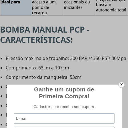
Ideal para
acesso à um
ocasionais ou
buscam
ponto de
iniciantes
autonomia total
recarga
BOMBA MANUAL PCP -
CARACTERÍSTICAS:
Pressão máxima de trabalho: 300 BAR /4350 PSI/ 30Mpa
Comprimento: 63cm a 107cm
Comprimento da mangueira: 53cm
X
Conector: Foster fêmea rosca M10 externa
Estágios: 3
Cabo: Emborrachado
Peso: 2,720kg
Código: BAM.B20