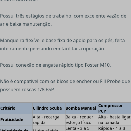
Possui três estágios de trabalho, com excelente vazão de
ar e baixa manutenção.
Mangueira flexível e base fixa de apoio para os pés, feita
inteiramente pensando em facilitar a operação.
Possui conexão de engate rápido tipo Foster M10.
Não é compatível com os bicos de encher ou Fill Probe que
possuem roscas 1/8 BSP.
Compressor
Critério
Cilindro Scuba
Bomba Manual
PCP
Alta - recarga
Baixa - requer
Alta - basta ligar
Praticidade
rápida
esforço físico
na tomada
Lenta - 3 a 5
Rápida - 1 a 3
Velocidade de
Muito rápida -