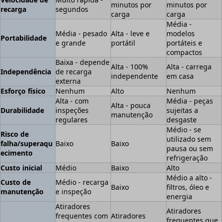
minutos por
minutos por
recarga
segundos
carga
carga
Média -
Média - pesado
Alta - leve e
modelos
Portabilidade
e grande
portátil
portáteis e
compactos
Baixa - depende
Alta - 100%
Alta - carrega
Independência
de recarga
independente
em casa
externa
Esforço físico
Nenhum
Alto
Nenhum
Alta - com
Média - peças
Alta - pouca
Durabilidade
inspeções
sujeitas a
manutenção
regulares
desgaste
Médio - se
Risco de
utilizado sem
falha/superaqu
Baixo
Baixo
pausa ou sem
ecimento
refrigeração
Custo inicial
Médio
Baixo
Alto
Médio a alto -
Custo de
Médio - recarga
Baixo
filtros, óleo e
manutenção
e inspeção
energia
Atiradores
Atiradores
frequentes com
Atiradores
frequentes que