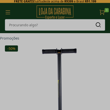
FRETE GRÁTIS
Sul/Sudeste acima de
R$399
e Brasil
R$1.199
0
Promoções
-50%