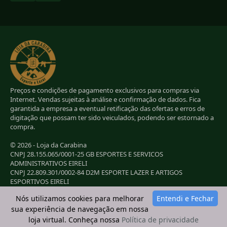
Preços e condições de pagamento exclusivos para compras via
Internet. Vendas sujeitas à análise e confirmação de dados. Fica
garantida a empresa a eventual retificação das ofertas e erros de
digitação que possam ter sido veiculados, podendo ser estornado a
compra.
© 2026 - Loja da Carabina
CNPJ 28.155.065/0001-25 GB ESPORTES E SERVICOS
ADMINISTRATIVOS EIRELI
CNPJ 22.809.301/0002-84 D2M ESPORTE LAZER E ARTIGOS
ESPORTIVOS EIRELI
CNPJ 38.283.264/0001-72 LC ESPORTES E LAZER LTDA
Nós utilizamos cookies para melhorar
Entendi e Fechar
CNPJ 42.084.009/0001-78 2G E B ESPORTE E LAZER LTDA
sua experiência de navegação em nossa
loja virtual. Conheça nossa
Política de privacidade