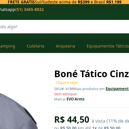
FRETE GRÁTIS
Sul/Sudeste acima de
R$399
e Brasil
R$1.199
hatsapp
(51) 3465-8832
Camping
Cutelaria
Arquearia
Equipamentos Táticos
Boné Tático Cin
Clique e veja!
SKU#: 4198
Mais produtos em
Equipamento
Sem estoque
Marca:
EVO Arms
R$ 44,50
à vista (11% de d
ou
R$ 50,00
em até
1x
de
R$ 50,00