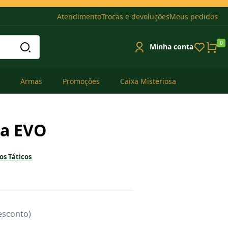
Atendimento
Trocas e devoluções
Meus pedidos
0
Minha conta
Armas
Promoções
Caixa Misteriosa
za EVO
s Táticos
esconto)