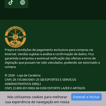
Preços e condições de pagamento exclusivos para compras via
Internet. Vendas sujeitas à análise e confirmação de dados. Fica
garantida a empresa a eventual retificação das ofertas e erros de
digitação que possam ter sido veiculados, podendo ser estornado a
compra.
© 2026 - Loja da Carabina
CNPJ 28.155.065/0001-25 GB ESPORTES E SERVICOS
ADMINISTRATIVOS EIRELI
CNPJ 22.809.301/0002-84 D2M ESPORTE LAZER E ARTIGOS
ESPORTIVOS EIRELI
CNPJ 38.283.264/0001-72 LC ESPORTES E LAZER LTDA
Nós utilizamos cookies para melhorar
Entendi e Fechar
CNPJ 42.084.009/0001-78 2G E B ESPORTE E LAZER LTDA
sua experiência de navegação em nossa