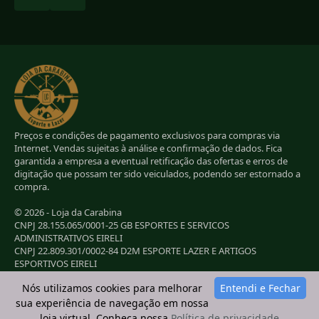
Preços e condições de pagamento exclusivos para compras via
Internet. Vendas sujeitas à análise e confirmação de dados. Fica
garantida a empresa a eventual retificação das ofertas e erros de
digitação que possam ter sido veiculados, podendo ser estornado a
compra.
© 2026 - Loja da Carabina
CNPJ 28.155.065/0001-25 GB ESPORTES E SERVICOS
ADMINISTRATIVOS EIRELI
CNPJ 22.809.301/0002-84 D2M ESPORTE LAZER E ARTIGOS
ESPORTIVOS EIRELI
CNPJ 38.283.264/0001-72 LC ESPORTES E LAZER LTDA
Nós utilizamos cookies para melhorar
Entendi e Fechar
CNPJ 42.084.009/0001-78 2G E B ESPORTE E LAZER LTDA
sua experiência de navegação em nossa
loja virtual. Conheça nossa
Política de privacidade