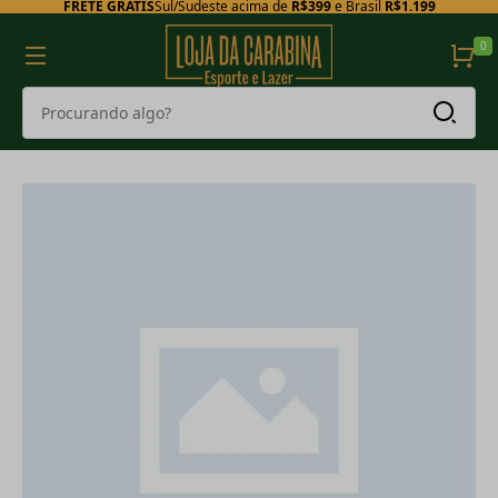
FRETE GRÁTIS
Sul/Sudeste acima de
R$399
e Brasil
R$1.199
0