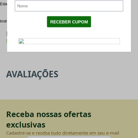
Estas características tornam
mais fácil
para jogar
e ver
em vôo
.
Instruções
de como jogar vão
impressas no
Mais Categorias
FRISBEE E BUMERANGUE
AVALIAÇÕES
Receba nossas ofertas
exclusivas
Cadastre-se e receba tudo diretamente em seu e-mail