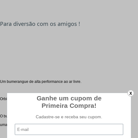
Para diversão com os amigos !
Um bumerangue
de alta performance
ao ar livre.
X
cerca de 90
Orbiter
Aerobie
voa
pés e
então ele
realmente
volta a sua mão.
design,
O bumerangue
Orbiter
combina um
alto
tecnologia
triangular
com
uma
borda
de borracha
coloridas
brilhantes
,
macios