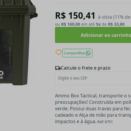
R$ 150,41
à vista (11% d
ou
R$ 169,00
em até
5x
de
R$ 33,80
Adicionar ao carrinh
Compartilhar
Calcule o frete e prazo
Ammo Box Tactical, transporte o
preocupações! Construída em polí
verde. Possui duas travas para fe
cadeado e Alça de mão para transp
impactos e à água.
Ref: 6751