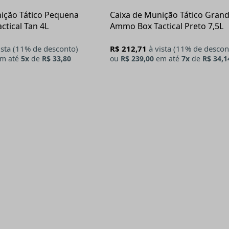
ição Tático Pequena
Caixa de Munição Tático Gran
tical Tan 4L
Ammo Box Tactical Preto 7,5L
ista (11% de desconto)
R$ 212,71
à vista (11% de descon
m até
5x
de
R$ 33,80
ou
R$ 239,00
em até
7x
de
R$ 34,1