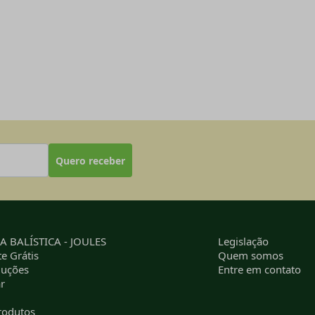
Quero receber
 BALÍSTICA - JOULES
Legislação
e Grátis
Quem somos
luções
Entre em contato
r
rodutos