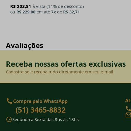
R$ 203,81
à vista (11% de desconto)
ou
R$ 229,00
em até
7x
de
R$ 32,71
Avaliações
Receba nossas ofertas exclusivas
Cadastre-se e receba tudo diretamente em seu e-mail
At
Compre pelo WhatsApp
(51) 3465-8832
Segunda a Sexta das 8hs às 18hs