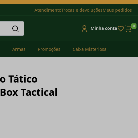
Atendimento
Trocas e devoluções
Meus pedidos
0
Minha conta
Armas
Promoções
Caixa Misteriosa
o Tático
ox Tactical