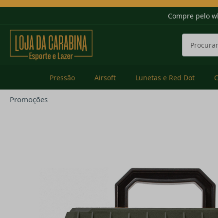
Compre pelo w
Pressão
Airsoft
Lunetas e Red Dot
Promoções