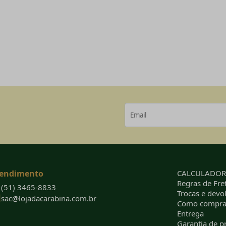
endimento
CALCULADORA
Regras de Fret
(51) 3465-8833
Trocas e devo
sac@lojadacarabina.com.br
Como compra
Entrega
Garantia de p