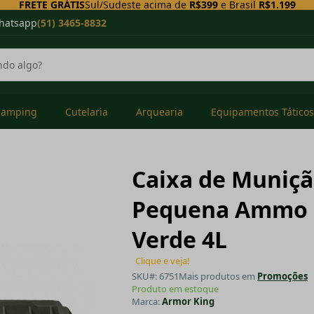
FRETE GRÁTIS
Sul/Sudeste acima de
R$399
e Brasil
R$1.199
hatsapp
(51) 3465-8832
Camping
Cutelaria
Arquearia
Equipamentos Táticos
Caixa de Muniçã
Pequena Ammo B
Verde 4L
Clique e veja!
SKU#: 6751
Mais produtos em
Promoções
Produto em estoque
Marca:
Armor King