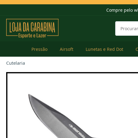
Compre pelo w
Pressão
Airsoft
Lunetas e Red Dot
Cutelaria