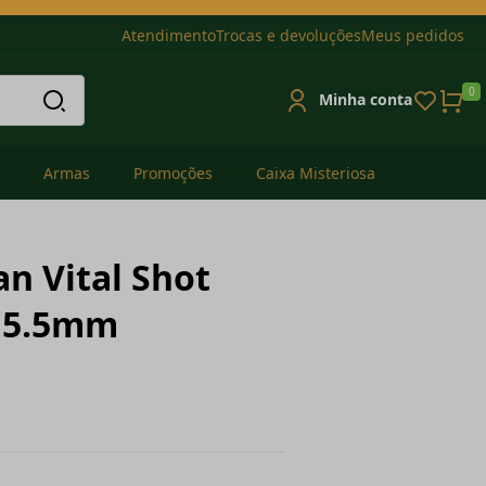
Atendimento
Trocas e devoluções
Meus pedidos
0
Minha conta
Armas
Promoções
Caixa Misteriosa
n Vital Shot
) 5.5mm