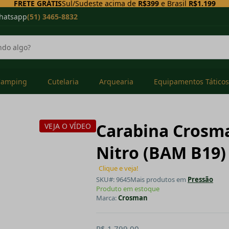
FRETE GRÁTIS
Sul/Sudeste acima de
R$399
e Brasil
R$1.199
hatsapp
(51) 3465-8832
Camping
Cutelaria
Arquearia
Equipamentos Táticos
Carabina Crosma
VEJA O VÍDEO
Nitro (BAM B19
Clique e veja!
SKU#: 9645
Mais produtos em
Pressão
Produto em estoque
Marca:
Crosman
R$ 1.799,00