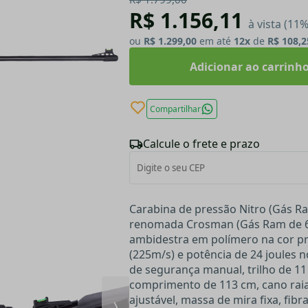
R$ 1.156,11
à vista (11
ou
R$ 1.299,00
em até
12x
de
R$ 108,2
Adicionar ao carrinh
Compartilhar
Calcule o frete e prazo
Carabina de pressão Nitro (Gás Ra
renomada Crosman (Gás Ram de 6
ambidestra em polímero na cor pr
(225m/s) e potência de 24 joules no
de segurança manual, trilho de 11
comprimento de 113 cm, cano raia
ajustável, massa de mira fixa, fib