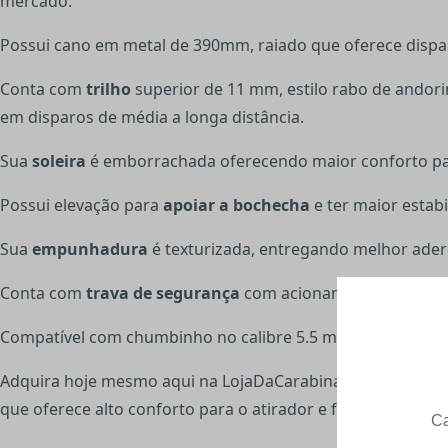
mercado.
Possui cano em metal de 390mm, raiado que oferece dispa
Conta com
trilho
superior de 11 mm, estilo rabo de andorin
em disparos de média a longa distância.
Sua
soleira
é emborrachada oferecendo maior conforto par
Possui elevação para
apoiar a bochecha
e ter maior estabi
Sua
empunhadura
é texturizada, entregando melhor ade
Conta com
trava de segurança
com acionamento manual qu
Compatível com chumbinho no calibre 5.5 mm e tem capa
Adquira hoje mesmo aqui na LojaDaCarabina a sua incrível
que oferece alto conforto para o atirador e facilidade no m