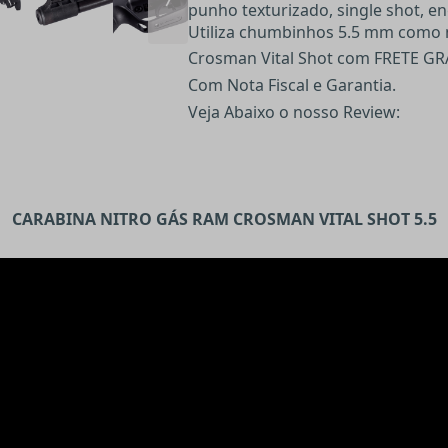
punho texturizado, single shot, e
Utiliza chumbinhos 5.5 mm como 
Crosman Vital Shot com FRETE GR
Com Nota Fiscal e Garantia.
Veja Abaixo o nosso Review:
CARABINA NITRO GÁS RAM CROSMAN VITAL SHOT 5.5