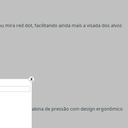
 mira red dot, facilitando ainda mais a visada dos alvos
X
seio.
.
.5 mm. Uma Carabina de pressão com design ergonômico