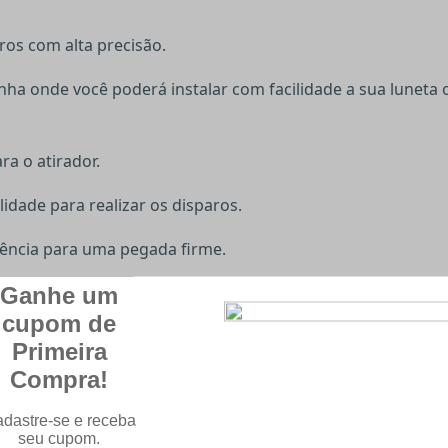
ros com alta precisão.
ha onde você poderá instalar com facilidade a sua luneta ou
a o atirador.
lidade para realizar os disparos.
rência para uma pegada firme.
e vai te proteger de disparos acidentais durante o manu
cidade de um
chumbinho
por vez na sua câmara de disparo
Vital Shot
fabricada pela renomada Crosman no calibre 5
anuseio. Enviamos para todo o Brasil com nota fiscal!