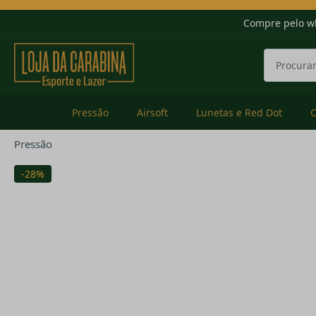
Compre pelo w
Pressão
Airsoft
Lunetas e Red Dot
Pressão
-28%