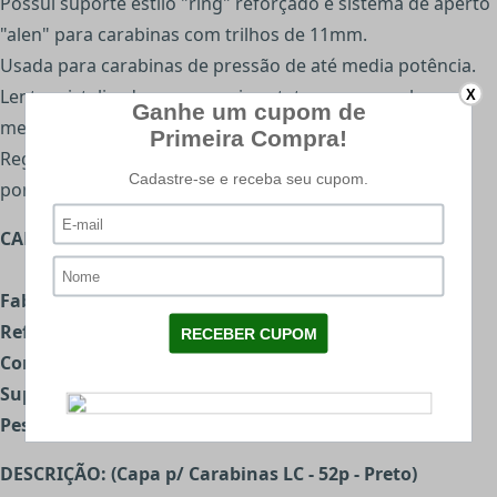
Possui suporte estilo "ring" reforçado e sistema de aperto
"alen" para carabinas com trilhos de 11mm.
Usada para carabinas de pressão de até media potência.
Lente cristalizada que possui protetor em amarelo,
X
melhorando a visada em dias de menos visibilidade.
Regulagem lateral e vertical com clik em rosca ponto-a-
ponto.
CARACTERÍSTICAS:
Fabricante:
Rossi
Referência Fabricante:
25206001
Cor:
Preta
Suporte para fixação:
3/8’’ (11mm)
Peso unit:
180g
DESCRIÇÃO: (Capa p/ Carabinas LC - 52p - Preto)