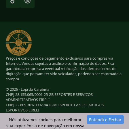
Preços e condições de pagamento exclusivos para compras via
Internet. Vendas sujeitas à análise e confirmação de dados. Fica
garantida a empresa a eventual retificação das ofertas e erros de
digitação que possam ter sido veiculados, podendo ser estornado a
compra.
© 2026 - Loja da Carabina
CNPJ 28.155.065/0001-25 GB ESPORTES E SERVICOS
ADMINISTRATIVOS EIRELI
CNPJ 22.809.301/0002-84 D2M ESPORTE LAZER E ARTIGOS
ESPORTIVOS EIRELI
CNPJ 38.283.264/0001-72 LC ESPORTES E LAZER LTDA
Nós utilizamos cookies para melhorar
Entendi e Fechar
CNPJ 42.084.009/0001-78 2G E B ESPORTE E LAZER LTDA
sua experiência de navegação em nossa