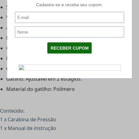
Sistema de Ação: Nitro (gás ram) 60 Kg
Velocidade: 245 m/s*
Acabamendo: Oxidado
Peso: 3 kg
Cano:
450mm
Bloco do cano: Metal
Comprimento total: 1110mm
Gatilho:
Ajustavel em 2 estágios.
Material do gatilho: Polímero
Conteúdo:
1 x Carabina de Pressão
1 x Manual de instrução