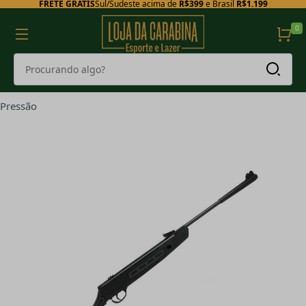
FRETE GRÁTIS
Sul/Sudeste acima de
R$399
e Brasil
R$1.199
0
Pressão