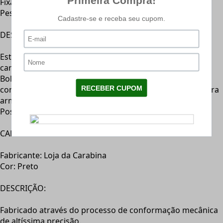
Fixação: Trilhos 11mm
Peso: 100g
DESCRIÇÃO: (Capa p/ Carabinas LC - 52p - Preto)
Esta bolsa serve para todas as marcas e tamanhos de
carabinas, sendo seu comprimento total de 130cm.
Bolsa reforçada com acabamento interno almofadada,
confeccionado com nylon de alta resistência, própria para
armas com luneta.
Possui bolso lateral.
CARACTERÍSTICAS:
Fabricante: Loja da Carabina
Cor: Preto
DESCRIÇÃO:
Fabricado através do processo de conformação mecânica
de altíssima precisão.