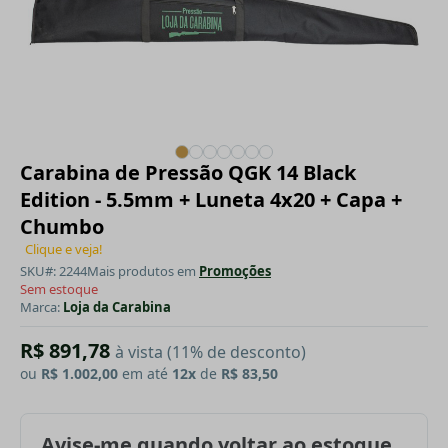
Carabina de Pressão QGK 14 Black
Edition - 5.5mm + Luneta 4x20 + Capa +
Chumbo
Clique e veja!
SKU#: 2244
Mais produtos em
Promoções
Sem estoque
Marca:
Loja da Carabina
R$ 891,78
à vista (11% de desconto)
ou
R$ 1.002,00
em até
12x
de
R$ 83,50
Avise-me quando voltar ao estoque