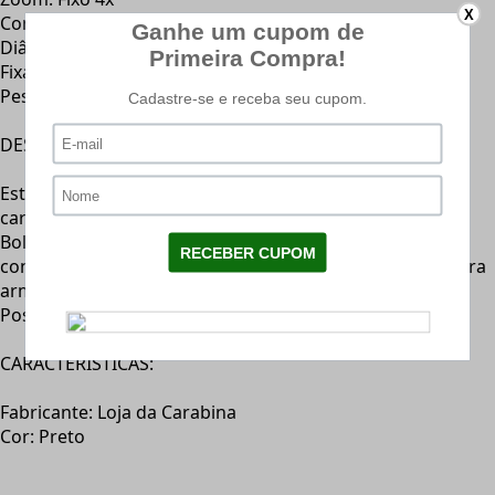
X
Comprimento: 27cm
Diâmetro objetiva: 20mm
Fixação: Trilhos 11mm
Peso: 100g
DESCRIÇÃO: (Capa p/ Carabinas LC - 52p - Preto)
Esta bolsa serve para todas as marcas e tamanhos de
carabinas, sendo seu comprimento total de 130cm.
Bolsa reforçada com acabamento interno almofadada,
confeccionado com nylon de alta resistência, própria para
armas com luneta.
Possui bolso lateral.
CARACTERÍSTICAS:
Fabricante: Loja da Carabina
Cor: Preto