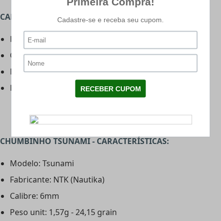
CAPA LC - CARACTERÍSTICAS:
Fabricante: Loja da Carabina
Cor: Preto
Material: Nylon
Bolso lateral: Sim
CHUMBINHO TSUNAMI - CARACTERÍSTICAS:
Modelo: Tsunami
Fabricante: NTK (Nautika)
Calibre: 6mm
Peso unit: 1,57g - 24,15 grain