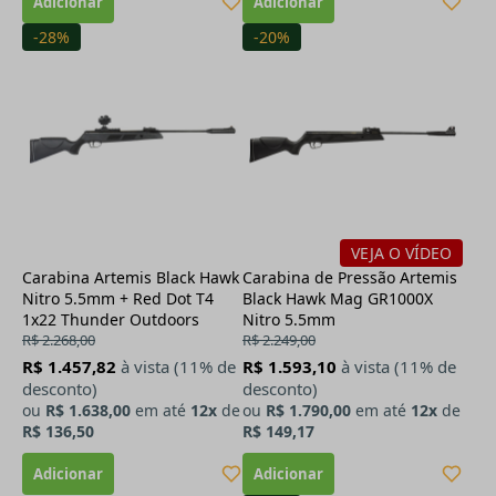
-28%
-20%
VEJA O VÍDEO
Carabina Artemis Black Hawk
Carabina de Pressão Artemis
Nitro 5.5mm + Red Dot T4
Black Hawk Mag GR1000X
1x22 Thunder Outdoors
Nitro 5.5mm
R$ 2.268,00
R$ 2.249,00
R$ 1.457,82
à vista (11% de
R$ 1.593,10
à vista (11% de
desconto)
desconto)
ou
R$ 1.638,00
em até
12x
de
ou
R$ 1.790,00
em até
12x
de
R$ 136,50
R$ 149,17