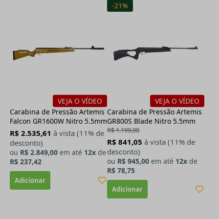
-21%
VEJA O VÍDEO
VEJA O VÍDEO
Carabina de Pressão Artemis
Carabina de Pressão Artemis
Falcon GR1600W Nitro 5.5mm
GR800S Blade Nitro 5.5mm
R$ 1.199,00
R$ 2.535,61
à vista (11% de
R$ 841,05
à vista (11% de
desconto)
desconto)
ou
R$ 2.849,00
em até
12x
de
ou
R$ 945,00
em até
12x
de
R$ 237,42
R$ 78,75