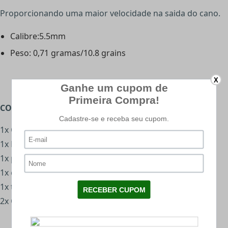
Proporcionando uma maior velocidade na saida do cano.
Calibre:5.5mm
Peso: 0,71 gramas/10.8 grains
X
CONTEÚDO DO COMBO:
1x Carabina de Pressão
1x Luneta
1x par de mount 11mm
1x chave allen
1x tampa de lente
2x Chumbinhos