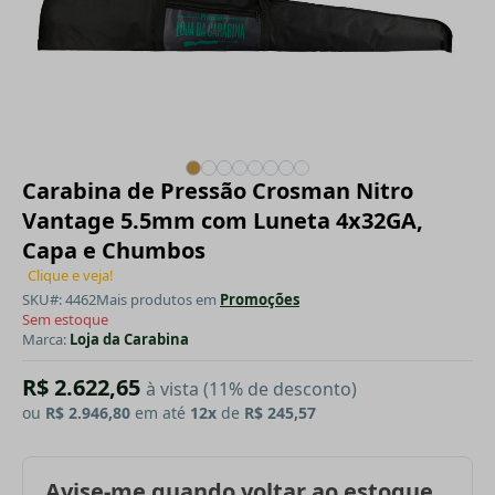
Carabina de Pressão Crosman Nitro
Vantage 5.5mm com Luneta 4x32GA,
Capa e Chumbos
Clique e veja!
SKU#: 4462
Mais produtos em
Promoções
Sem estoque
Marca:
Loja da Carabina
R$ 2.622,65
à vista (11% de desconto)
ou
R$ 2.946,80
em até
12x
de
R$ 245,57
Avise-me quando voltar ao estoque