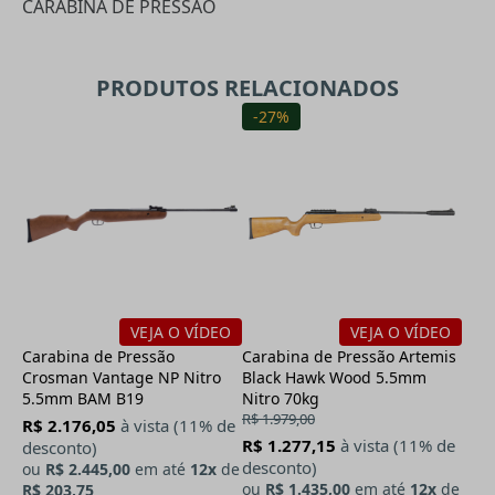
CARABINA DE PRESSÃO
PRODUTOS RELACIONADOS
-27%
VEJA O VÍDEO
VEJA O VÍDEO
Carabina de Pressão
Carabina de Pressão Artemis
Crosman Vantage NP Nitro
Black Hawk Wood 5.5mm
5.5mm BAM B19
Nitro 70kg
R$ 1.979,00
R$ 2.176,05
à vista (11% de
R$ 1.277,15
à vista (11% de
desconto)
desconto)
ou
R$ 2.445,00
em até
12x
de
ou
R$ 1.435,00
em até
12x
de
R$ 203,75