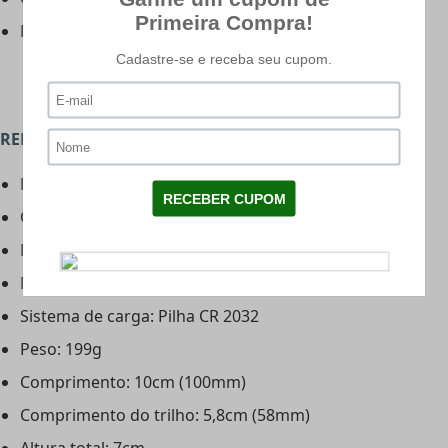
Peso: 3,108kg
RED DOT GAMO BZ 1X30 - CARACTERÍSTICAS:
Marca: Gamo
Origem: Espanha
Material: Alumínio anodizado
Modelo: Quick Shot
Sistema de carga: Pilha CR 2032
Peso: 199g
Comprimento: 10cm (100mm)
Comprimento do trilho: 5,8cm (58mm)
Altura total: 7cm