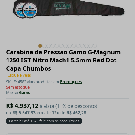
Carabina de Pressao Gamo G-Magnum
1250 IGT Nitro Mach1 5.5mm Red Dot
Capa Chumbos
Clique e veja!
SKU#: 4582
Mais produtos em
Promoções
Sem estoque
Marca:
Gamo
R$ 4.937,12
à vista (11% de desconto)
ou
R$ 5.547,33
em até
12x
de
R$ 462,28
Parcelar até 18x - fale com os consultores