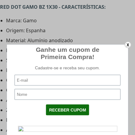
RED DOT GAMO BZ 1X30 - CARACTERÍSTICAS:
Marca: Gamo
Origem: Espanha
Material: Alumínio anodizado
X
Modelo: Quick Shot
Sistema de carga: Pilha CR 2032
Peso: 199g
Comprimento: 10cm (100mm)
Comprimento do trilho: 5,8cm (58mm)
Altura total: 7cm
Zoom: 1x
Diâmetro da objetiva: 30mm
Ajuste vertical: Sim