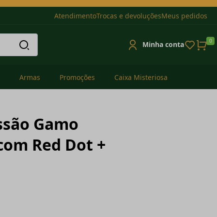
Atendimento
Trocas e devoluções
Meus pedidos
0
Minha conta
Armas
Promoções
Caixa Misteriosa
essão Gamo
om Red Dot +