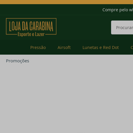
Compre pelo w
Pressão
Airsoft
Lunetas e Red Dot
Promoções