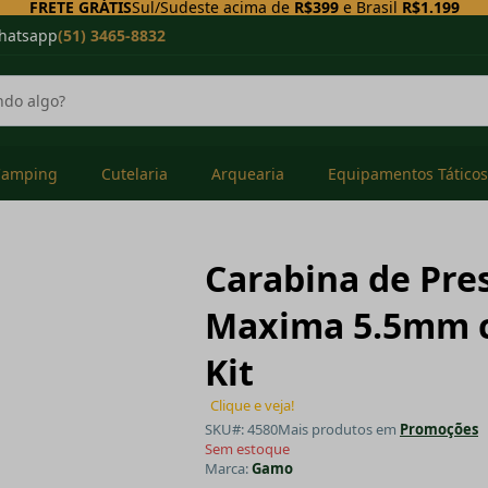
FRETE GRÁTIS
Sul/Sudeste acima de
R$399
e Brasil
R$1.199
hatsapp
(51) 3465-8832
Camping
Cutelaria
Arquearia
Equipamentos Táticos
Carabina de Pr
Maxima 5.5mm c
Kit
Clique e veja!
SKU#: 4580
Mais produtos em
Promoções
Sem estoque
Marca:
Gamo