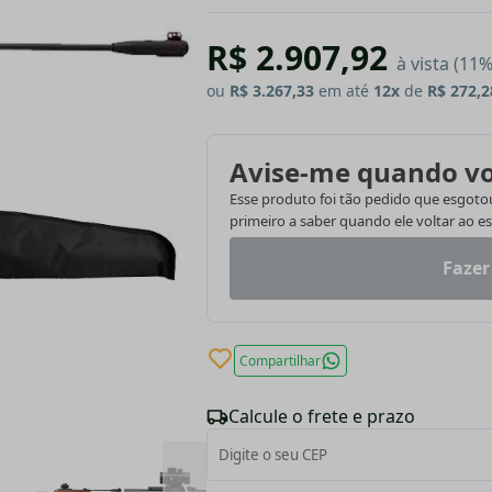
R$ 2.907,92
à vista (11
ou
R$ 3.267,33
em até
12x
de
R$ 272,2
Avise-me quando vo
Esse produto foi tão pedido que esgotou.
primeiro a saber quando ele voltar ao e
Fazer
Compartilhar
Calcule o frete e prazo