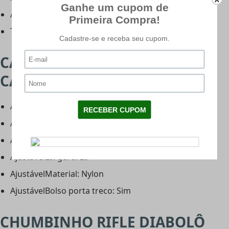
Ajustável: Sim, por torres
Tipo de ajuste: Por click (1 click = 1/2" 100Yds)
CAPA UNIVERSAL LC -
CARACTERÍSTICAS:
AjustávelFabricante: LojaDaCarabina
AjustávelCor: Preta
AjustávelComprimento: 122cm
AjustávelLargura: 29
AjustávelMaterial: Nylon
AjustávelBolso porta treco: Sim
CHUMBINHO RIFLE DIABOLÔ