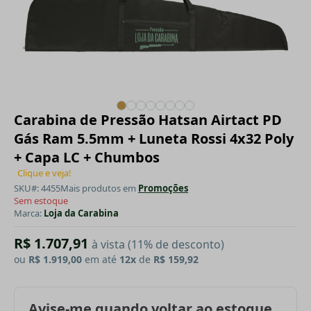
Carabina de Pressão Hatsan Airtact PD
Gás Ram 5.5mm + Luneta Rossi 4x32 Poly
+ Capa LC + Chumbos
Clique e veja!
SKU#: 4455
Mais produtos em
Promoções
Sem estoque
Marca:
Loja da Carabina
R$ 1.707,91
à vista (11% de desconto)
ou
R$ 1.919,00
em até
12x
de
R$ 159,92
Avise-me quando voltar ao estoque