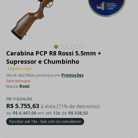
Carabina PCP R8 Rossi 5.5mm +
Supressor e Chumbinho
Clique e veja!
SKU#: 4627
Mais produtos em
Promoções
Sem estoque
Marca:
Rossi
R$ 7.824,00
R$ 5.755,63
à vista (11% de desconto)
ou
R$ 6.467,00
em até
12x
de
R$ 538,92
Parcelar até 18x - fale com os consultores