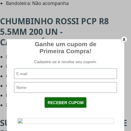
Bandoleira: Não acompanha
CHUMBINHO ROSSI PCP R8
5.5MM 200 UN -
CARACTERÍSTICAS:
X
Fabricante: Rossi
Modelo: PCP R8
Calibre: 5.5mm (.22)
Quantidade: 200 unidades
Peso: 1.47g - 22gr
Indicação: Carabina de Pressão PCP
SUPRESSOR PARA CARABINA DE