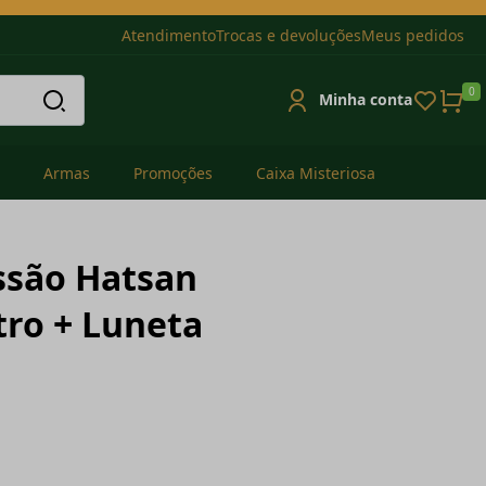
Atendimento
Trocas e devoluções
Meus pedidos
0
Minha conta
Armas
Promoções
Caixa Misteriosa
ssão Hatsan
tro + Luneta