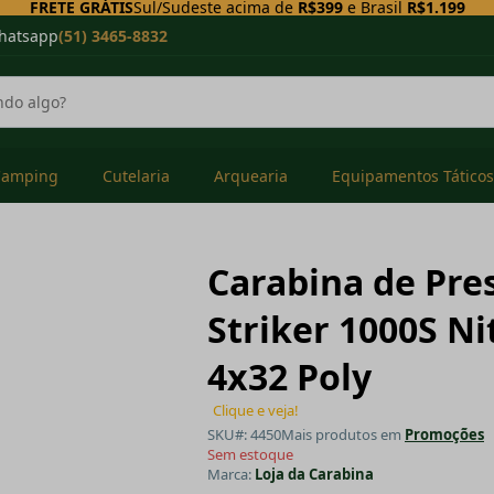
FRETE GRÁTIS
Sul/Sudeste acima de
R$399
e Brasil
R$1.199
hatsapp
(51) 3465-8832
Camping
Cutelaria
Arquearia
Equipamentos Táticos
Carabina de Pre
Striker 1000S Ni
4x32 Poly
Clique e veja!
SKU#: 4450
Mais produtos em
Promoções
Sem estoque
Marca:
Loja da Carabina