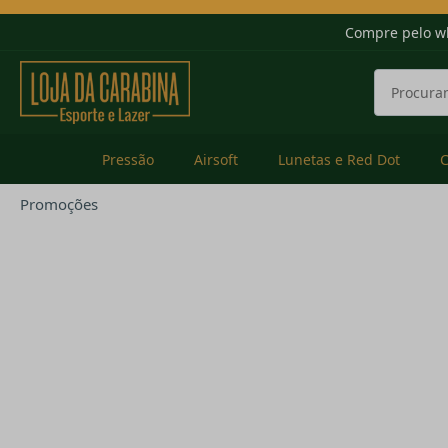
Compre pelo w
Pressão
Airsoft
Lunetas e Red Dot
Promoções