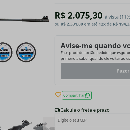
R$ 2.075,30
à vista (11
ou
R$ 2.331,80
em até
12x
de
R$ 194,3
Avise-me quando vo
Esse produto foi tão pedido que esgotou.
primeiro a saber quando ele voltar ao e
Fazer
Compartilhar
Calcule o frete e prazo