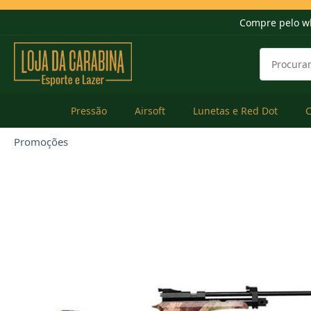
Compre pelo w
Pressão
Airsoft
Lunetas e Red Dot
Promoções