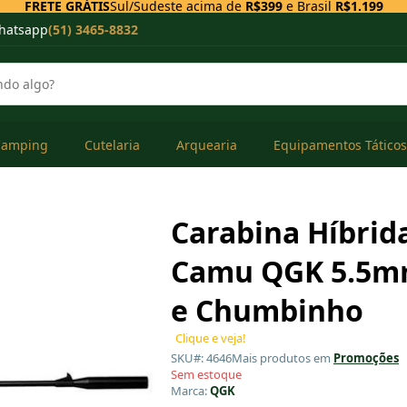
FRETE GRÁTIS
Sul/Sudeste acima de
R$399
e Brasil
R$1.199
hatsapp
(51) 3465-8832
Camping
Cutelaria
Arquearia
Equipamentos Táticos
Carabina Híbrid
Camu QGK 5.5mm
e Chumbinho
Clique e veja!
SKU#: 4646
Mais produtos em
Promoções
Sem estoque
Marca:
QGK