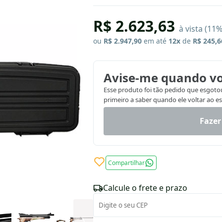
R$ 2.623,63
à vista (11
ou
R$ 2.947,90
em até
12x
de
R$ 245,6
Avise-me quando vo
Esse produto foi tão pedido que esgotou.
primeiro a saber quando ele voltar ao e
Fazer
Compartilhar
Calcule o frete e prazo