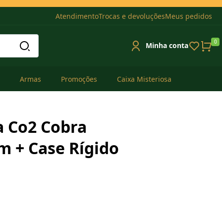
Atendimento
Trocas e devoluções
Meus pedidos
0
Minha conta
Armas
Promoções
Caixa Misteriosa
a Co2 Cobra
 + Case Rígido