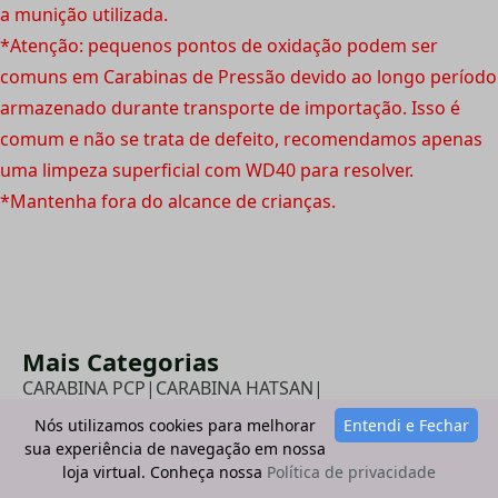
a munição utilizada.
*Atenção: pequenos pontos de oxidação podem ser
comuns em Carabinas de Pressão devido ao longo período
armazenado durante transporte de importação. Isso é
comum e não se trata de defeito, recomendamos apenas
uma limpeza superficial com WD40 para resolver.
*Mantenha fora do alcance de crianças.
Mais Categorias
CARABINA PCP
|
CARABINA HATSAN
|
ARMAS DE PRESSÃO
|
CARABINA 6.35
|
Nós utilizamos cookies para melhorar
Entendi e Fechar
- CARABINA BIG BORE
|
ESPINGARDA DE PRESSÃO 6.5 -
sua experiência de navegação em nossa
|
PCP SEMI AUTOMÁTICA
|
CARABINA DE REPETIÇÃO -
|
TIRO ESPORTIVO -
|
PRESSÃO
|
- PCP 6.35
|
loja virtual. Conheça nossa
Política de privacidade
CARABINA 6.0
|
CARABINA DE PRESSÃO