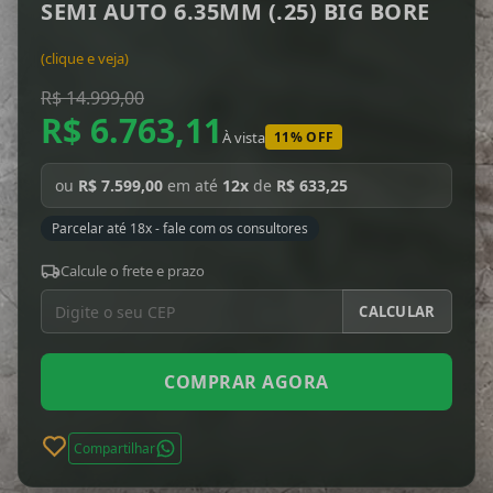
SEMI AUTO 6.35MM (.25) BIG BORE
(clique e veja)
R$ 14.999,00
R$ 6.763,11
À vista
11% OFF
ou
R$ 7.599,00
em até
12x
de
R$ 633,25
Parcelar até 18x - fale com os consultores
Calcule o frete e prazo
CALCULAR
COMPRAR AGORA
Compartilhar