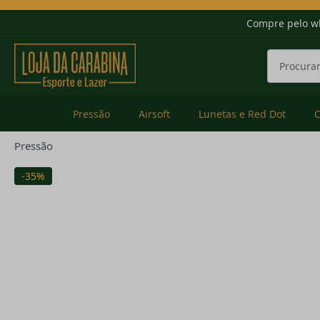
Compre pelo w
Pressão
Airsoft
Lunetas e Red Dot
Pressão
-35%