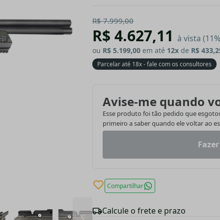
R$ 7.999,00
R$ 4.627,11
à vista (11
ou
R$ 5.199,00
em até
12x
de
R$ 433,2
Parcelar até 18x - fale com os consultores
Avise-me quando vo
Esse produto foi tão pedido que esgotou.
primeiro a saber quando ele voltar ao e
Fazer
Compartilhar
Calcule o frete e prazo