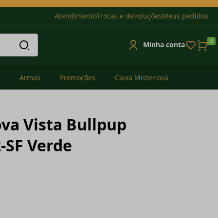
Atendimento
Trocas e devoluções
Meus pedidos
0
Minha conta
Armas
Promoções
Caixa Misteriosa
va Vista Bullpup
-SF Verde