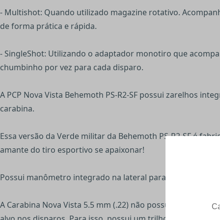
- Multishot: Quando utilizado magazine rotativo. Acompa
de forma prática e rápida.
- SingleShot: Utilizando o adaptador monotiro que acompa
chumbinho por vez para cada disparo.
A PCP Nova Vista Behemoth PS-R2-SF possui zarelhos integr
carabina.
Essa versão da Verde militar da Behemoth PS-R2-SF é fabr
amante do tiro esportivo se apaixonar!
Possui manômetro integrado na lateral para controle da p
A Carabina Nova Vista 5.5 mm (.22) não possui conjunto d
alvo nos disparos. Para isso, possui um trilho de 20 mm pic