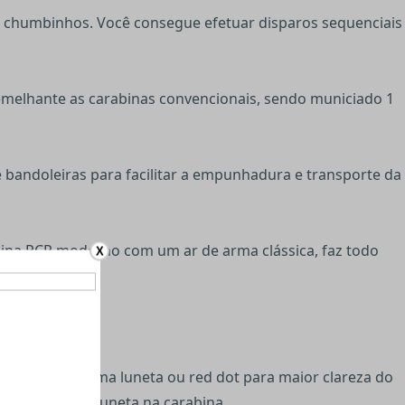
0 chumbinhos. Você consegue efetuar disparos sequenciais
emelhante as carabinas convencionais, sendo municiado 1
 bandoleiras para facilitar a empunhadura e transporte da
bina PCP moderno com um ar de arma clássica, faz todo
X
ado o uso de uma luneta ou red dot para maior clareza do
il e rápida da luneta na carabina.