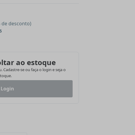
% de desconto)
5
ltar ao estoque
 Cadastre-se ou faça o login e seja o
stoque.
 Login