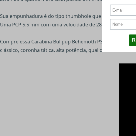
Sua empunhadura é do tipo thumbhole que oferece uma peg
Uma PCP 5.5 mm com uma velocidade de 289 m/s (950 fps) 
Compre essa Carabina Bullpup Behemoth PS-R2-SF verde mil
clássico, coronha tática, alta potência, qualidade e resistên