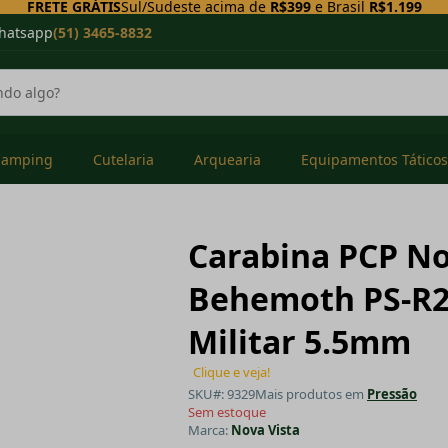
FRETE GRÁTIS
Sul/Sudeste acima de
R$399
e Brasil
R$1.199
hatsapp
(51) 3465-8832
Camping
Cutelaria
Arquearia
Equipamentos Táticos
Carabina PCP No
Behemoth PS-R2
Militar 5.5mm
Clique e veja!
SKU#: 9329
Mais produtos em
Pressão
Sem estoque
Marca:
Nova Vista