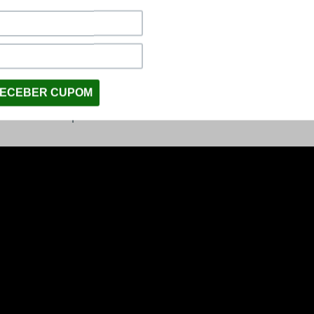
ada firme e maior estabilidade para os disparos.
e uma potência de 40 joules!
itar Nova Vista incrível aqui na LojaDaCarabina! Tudo o 
cia! Enviamos para todo o Brasil!