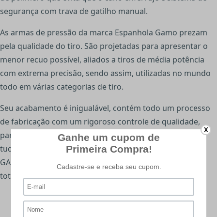
segurança com trava de gatilho manual.
As armas de pressão da marca Espanhola Gamo prezam
pela qualidade do tiro. São projetadas para apresentar o
menor recuo possível, aliados a tiros de média potência
com extrema precisão, sendo assim, utilizadas no mundo
todo em várias categorias de tiro.
Seu acabamento é inigualável, contém todo um processo
de fabricação com um rigoroso controle de qualidade,
X
para garantir a satisfação total do cliente final. Além de
tudo isso possui tecnologias patenteadas (IGT M1-SWA-
GAMOPOWER33-CAT-ND52technology-RRR) que fazem a
total diferença para o atirador na prática do tiro.