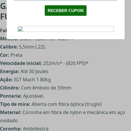
GAMO MACH1 IGT BLACK
FUSION - CARACTERÍSTICAS:
Fabricante:
Gamo
Modelo:
Black Fusion IGT Mach 1
Calibre:
5,5mm (.22).
Cor:
Preta
Velocidade inicial:
252m/s* - (826 FPS)*
Energia:
Até 30 Joules
Ação:
IGT Mach 1 80kg
Cilindro:
Com êmbolo de 33mm
Pontaria:
Ajustável.
Tipo de mira:
Aberta com fibra óptica (truglo)
Material:
Coronha em fibra de nylon e mecânica em aço
oxidado
Coronha:
Ambidestra