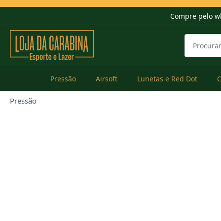
Compre pelo w
Pressão
Airsoft
Lunetas e Red Dot
Pressão