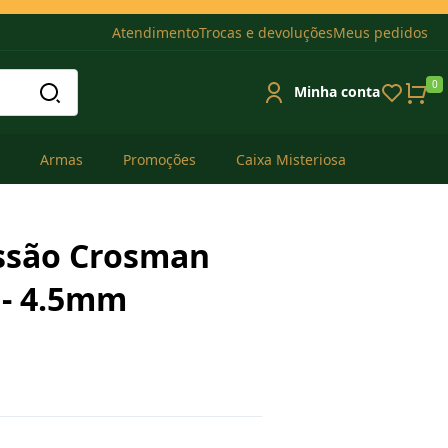
Atendimento
Trocas e devoluções
Meus pedidos
0
Minha conta
Armas
Promoções
Caixa Misteriosa
essão Crosman
 - 4.5mm