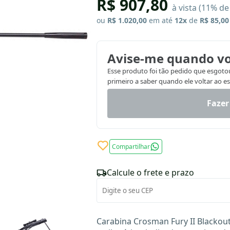
R$ 907,80
à vista (11% d
ou
R$ 1.020,00
em até
12x
de
R$ 85,00
Avise-me quando vo
Esse produto foi tão pedido que esgotou.
primeiro a saber quando ele voltar ao e
Fazer
Compartilhar
Calcule o frete e prazo
Carabina Crosman Fury II Blackou