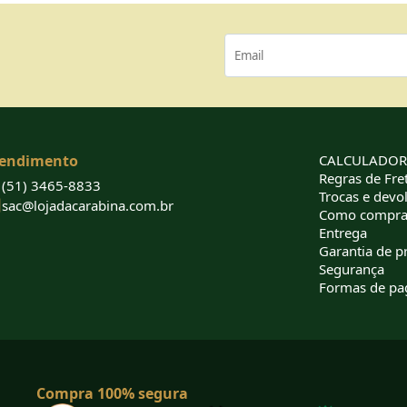
endimento
CALCULADORA
Regras de Fret
(51) 3465-8833
Trocas e devo
sac@lojadacarabina.com.br
Como compra
Entrega
Garantia de p
Segurança
Formas de p
Compra 100% segura