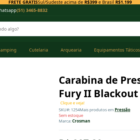
FRETE GRÁTIS
Sul/Sudeste acima de
R$399
e Brasil
R$1.199
hatsapp
(51) 3465-8832
Camping
Cutelaria
Arquearia
Equipamentos Táticos
Carabina de Pr
Fury II Blackout
Clique e veja!
SKU#: 1254
Mais produtos em
Pressão
Sem estoque
Marca:
Crosman