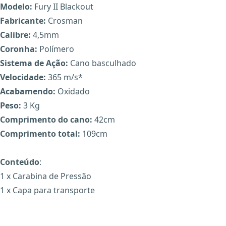
Modelo:
Fury II Blackout
Fabricante:
Crosman
Calibre:
4,5mm
Coronha:
Polímero
Sistema de Ação:
Cano basculhado
Velocidade:
365 m/s*
Acabamendo:
Oxidado
Peso:
3 Kg
Comprimento do cano:
42cm
Comprimento total:
109cm
Conteúdo
:
1 x Carabina de Pressão
1 x Capa para transporte