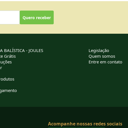
Quero receber
 BALÍSTICA - JOULES
Legislação
e Grátis
Quem somos
luções
Entre em contato
r
rodutos
agamento
Acompanhe nossas redes sociais