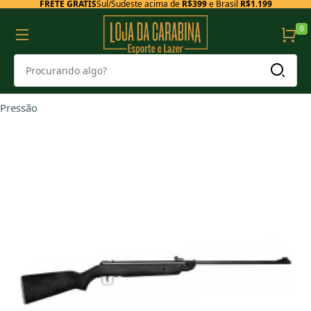
FRETE GRÁTIS
Sul/Sudeste acima de
R$399
e Brasil
R$1.199
0
Pressão