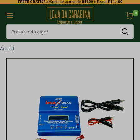
FRETE GRÁTIS
Sul/Sudeste acima de
R$399
e Brasil
R$1.199
0
Airsoft