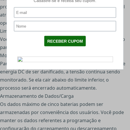
processo vai ser terminado.* Esta função está disponível
através da ligação do termometro de temperatura
opcional, que não está incluído no nosso pacote.
Limite de Tempo do Processamento
Você também pode limitar o tempo máximo de processo
para evitar qualquer possível defeito.
Monitoramento de Potência de Entrada
Para proteger a bateria do carro usado como entrada de
energia DC de ser danificado, a tensão continua sendo
monitorado. Se ela cair abaixo do limite inferior, o
processo será encerrado automaticamente.
Armazenamento de Dados/Carga
Os dados máximo de cinco baterias podem ser
armazenadas por conveniência dos usuários. Você pode
manter os dados referentes a programação e
configuração do carregamento ou descarregamento