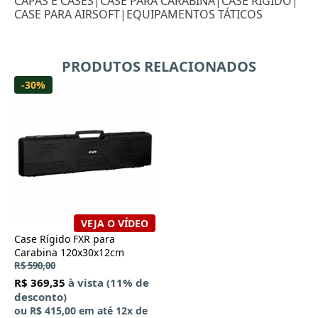
CAPAS E CASES
|
CASE PARA CARABINA
|
CASE RÍGIDO
|
CASE PARA AIRSOFT
|
EQUIPAMENTOS TÁTICOS
PRODUTOS RELACIONADOS
-30%
VEJA O VÍDEO
Case Rígido FXR para
Carabina 120x30x12cm
R$ 590,00
R$ 369,35
à vista (11% de
desconto)
ou
R$ 415,00
em até
12x
de